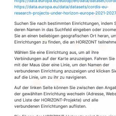
https://data.europa.eu/euodp/en/data/dataset/cor
https://data.europa.eu/data/datasets/cordis-eu-
research-projects-under-horizon-europe-2021-2027
2661
Suchen Sie nach bestimmten Einrichtungen, indem S
2194
deren Namen in das Suchfeld eingeben oder zoom
Sie an einen beliebigen geografischen Ort heran, u
12
Einrichtungen zu finden, die an HORIZONT teilnehm
19394
5817
Wählen Sie eine Einrichtung aus, um all ihre
Verbindungen auf der Karte anzuzeigen. Fahren Sie
mit der Maus über eine Linie, um den Namen der
3407
verbundenen Einrichtung anzuzeigen und klicken Si
auf die Linie, um zu ihr zu navigieren.
6005
1767
Auf der linken Seite können Sie zwischen den Anga
der gewählten Einrichtung wechseln (Adresse, Webs
481
und Liste der HORIZONT-Projekte) und alle
3
verbundenen Einrichtungen auflisten.