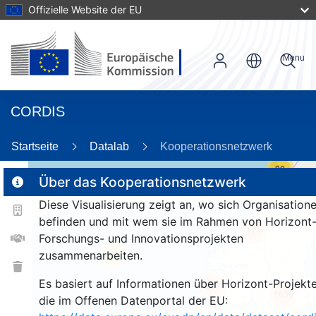
Offizielle Website der EU
Menu
CORDIS
Startseite
Datalab
Kooperationsnetzwerk
30
Über das Kooperationsnetzwerk
Diese Visualisierung zeigt an, wo sich Organisation
2
befinden und mit wem sie im Rahmen von Horizont
121
Forschungs- und Innovationsprojekten
zusammenarbeiten.
25
Es basiert auf Informationen über Horizont-Projekte
257
1636
die im Offenen Datenportal der EU: