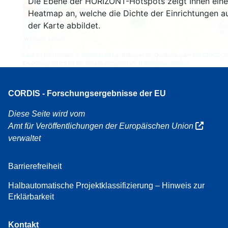
Die Ebene der HORIZONT-Hotspots zeigt Ihnen eine
3
160
Heatmap an, welche die Dichte der Einrichtungen a
7
der Karte abbildet.
Leaflet
| Kartendaten ©
OpenStreetMap
Beitragende, Quellenangabe
EC-GISCO
, ©
EuroGeographics für die Verwaltungsgrenzen,
Haftungsausschluss
CORDIS - Forschungsergebnisse der EU
Diese Seite wird vom
Amt für Veröffentlichungen der Europäischen Union
verwaltet
Barrierefreiheit
Halbautomatische Projektklassifizierung – Hinweis zur
Erklärbarkeit
Kontakt