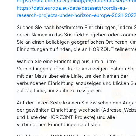
https://data.europa.eu/euodp/en/data/dataset/cor
31
https://data.europa.eu/data/datasets/cordis-eu-
research-projects-under-horizon-europe-2021-2027
2465
Suchen Sie nach bestimmten Einrichtungen, indem S
1956
deren Namen in das Suchfeld eingeben oder zoom
Sie an einen beliebigen geografischen Ort heran, u
13452
Einrichtungen zu finden, die an HORIZONT teilnehm
6061
485
Wählen Sie eine Einrichtung aus, um all ihre
8282
Verbindungen auf der Karte anzuzeigen. Fahren Sie
mit der Maus über eine Linie, um den Namen der
verbundenen Einrichtung anzuzeigen und klicken Si
auf die Linie, um zu ihr zu navigieren.
5896
1695
2223
Auf der linken Seite können Sie zwischen den Anga
der gewählten Einrichtung wechseln (Adresse, Webs
13
und Liste der HORIZONT-Projekte) und alle
42
verbundenen Einrichtungen auflisten.
54