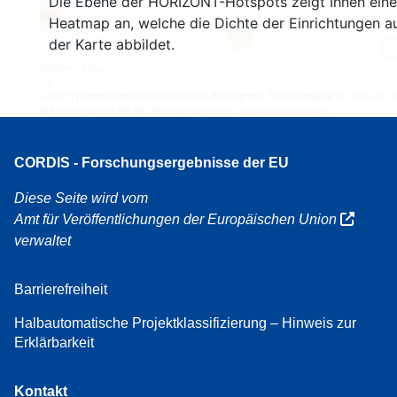
Die Ebene der HORIZONT-Hotspots zeigt Ihnen eine
160
Heatmap an, welche die Dichte der Einrichtungen a
7
der Karte abbildet.
Leaflet
| Kartendaten ©
OpenStreetMap
Beitragende, Quellenangabe
EC-GISCO
, ©
EuroGeographics für die Verwaltungsgrenzen,
Haftungsausschluss
CORDIS - Forschungsergebnisse der EU
Diese Seite wird vom
Amt für Veröffentlichungen der Europäischen Union
verwaltet
Barrierefreiheit
Halbautomatische Projektklassifizierung – Hinweis zur
Erklärbarkeit
Kontakt