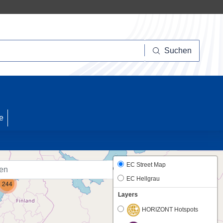
Suchen
Suchen
10
e
EC Street Map
EC Hellgrau
244
Layers
HORIZONT Hotspots