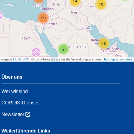
14
10
777
18
2
enangabe
EC-GISCO
, © EuroGeographics für die Verwaltungsgrenzen,
Haftungsausschluss
Über uns
3
Wer wir sind
7
48
CORDIS-Dienste
Newsletter
3
Weiterführende Links