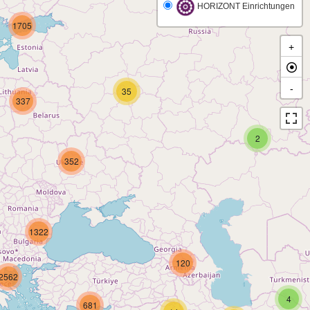
HORIZONT Einrichtungen
1705
+
-
35
337
2
352
1322
120
2562
4
681