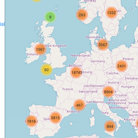
1532
263
9
disH2020projects
.
3567
1567
2401
60
18743
8904
467
5815
1816
894