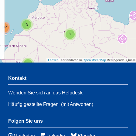
3
160
7
e
Leaflet
| Kartendaten ©
OpenStreetMap
Beitragende, Quell
2
Kontakt
Wenden Sie sich an das Helpdesk
2
54
Häufig gestellte Fragen
(mit Antworten)
21
83
116
Folgen Sie uns
Mastodon
Linkedin
Bluesky