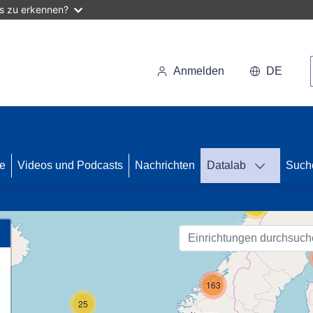
as zu erkennen?
Anmelden
DE
49
se
Videos und Podcasts
Nachrichten
Datalab
Such
59
163
25