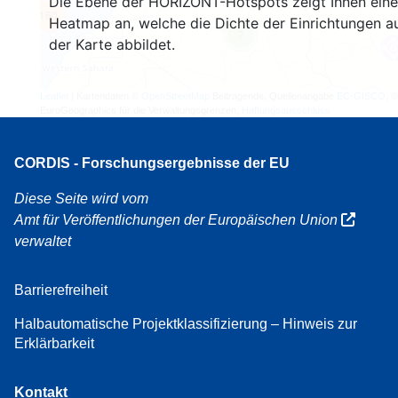
Die Ebene der HORIZONT-Hotspots zeigt Ihnen eine
160
Heatmap an, welche die Dichte der Einrichtungen a
7
der Karte abbildet.
Leaflet
| Kartendaten ©
OpenStreetMap
Beitragende, Quellenangabe
EC-GISCO
, ©
EuroGeographics für die Verwaltungsgrenzen,
Haftungsausschluss
CORDIS - Forschungsergebnisse der EU
Diese Seite wird vom
Amt für Veröffentlichungen der Europäischen Union
verwaltet
Barrierefreiheit
Halbautomatische Projektklassifizierung – Hinweis zur
Erklärbarkeit
Kontakt