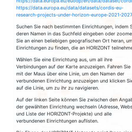
https://data.europa.eu/euodp/en/data/dataset/cor
https://data.europa.eu/data/datasets/cordis-eu-
research-projects-under-horizon-europe-2021-2027
3565
1576
Suchen Sie nach bestimmten Einrichtungen, indem S
deren Namen in das Suchfeld eingeben oder zoom
Sie an einen beliebigen geografischen Ort heran, u
241
59
Einrichtungen zu finden, die an HORIZONT teilnehm
18724
Wählen Sie eine Einrichtung aus, um all ihre
8912
Verbindungen auf der Karte anzuzeigen. Fahren Sie
mit der Maus über eine Linie, um den Namen der
473
verbundenen Einrichtung anzuzeigen und klicken Si
auf die Linie, um zu ihr zu navigieren.
5814
1819
891
Auf der linken Seite können Sie zwischen den Anga
der gewählten Einrichtung wechseln (Adresse, Webs
und Liste der HORIZONT-Projekte) und alle
verbundenen Einrichtungen auflisten.