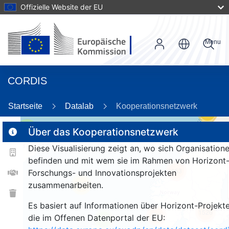
Offizielle Website der EU
Menu
CORDIS
Startseite
Datalab
Kooperationsnetzwerk
58
2
Über das Kooperationsnetzwerk
Diese Visualisierung zeigt an, wo sich Organisation
befinden und mit wem sie im Rahmen von Horizont
163
Forschungs- und Innovationsprojekten
zusammenarbeiten.
25
Es basiert auf Informationen über Horizont-Projekte
1526
263
die im Offenen Datenportal der EU:
9