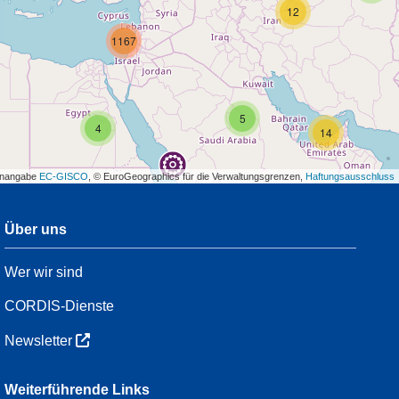
12
1167
5
4
14
enangabe
EC-GISCO
, © EuroGeographics für die Verwaltungsgrenzen,
Haftungsausschluss
Über uns
3
Wer wir sind
54
CORDIS-Dienste
Newsletter
3
Weiterführende Links