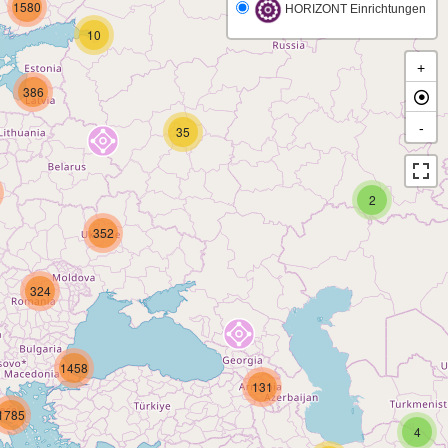
1580
HORIZONT Einrichtungen
10
+
386
-
35
2
352
324
1458
131
1785
4