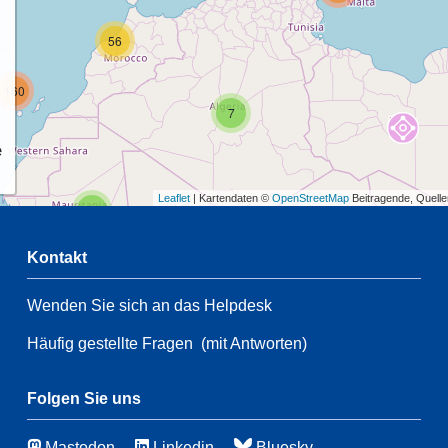
56
160
7
e
Leaflet
| Kartendaten ©
OpenStreetMap
Beitragende, Quell
2
Kontakt
54
5
Wenden Sie sich an das Helpdesk
2
Häufig gestellte Fragen
(mit Antworten)
153
70
3
Folgen Sie uns
46
Mastodon
Linkedin
Bluesky