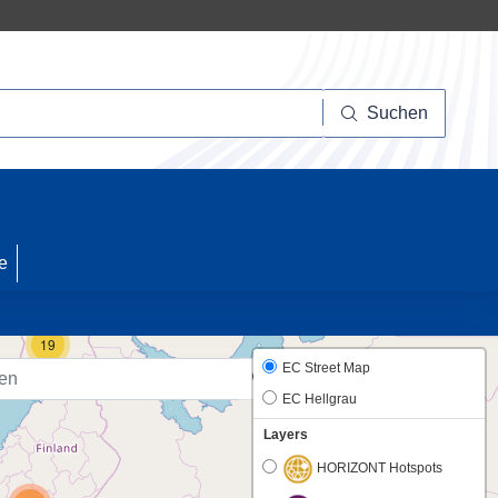
Suchen
Suchen
10
e
19
EC Street Map
EC Hellgrau
Layers
HORIZONT Hotspots