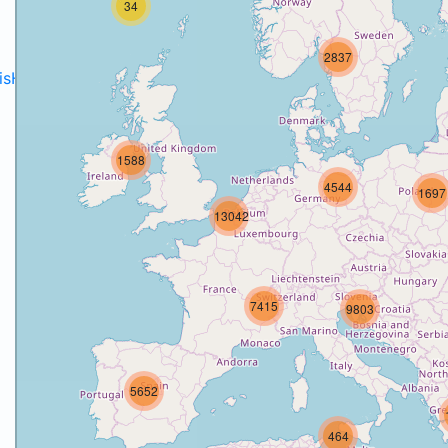
34
2837
disH2020projects
.
1588
4544
1697
13042
7415
9803
5652
464