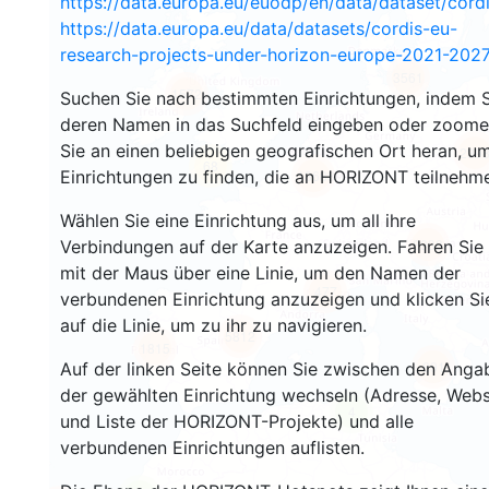
https://data.europa.eu/euodp/en/data/dataset/cor
https://data.europa.eu/data/datasets/cordis-eu-
research-projects-under-horizon-europe-2021-2027
3561
1572
Suchen Sie nach bestimmten Einrichtungen, indem S
deren Namen in das Suchfeld eingeben oder zoom
Sie an einen beliebigen geografischen Ort heran, u
239
68
Einrichtungen zu finden, die an HORIZONT teilnehm
18688
Wählen Sie eine Einrichtung aus, um all ihre
8938
Verbindungen auf der Karte anzuzeigen. Fahren Sie
mit der Maus über eine Linie, um den Namen der
477
verbundenen Einrichtung anzuzeigen und klicken Si
auf die Linie, um zu ihr zu navigieren.
5812
1815
891
Auf der linken Seite können Sie zwischen den Anga
der gewählten Einrichtung wechseln (Adresse, Webs
4
und Liste der HORIZONT-Projekte) und alle
verbundenen Einrichtungen auflisten.