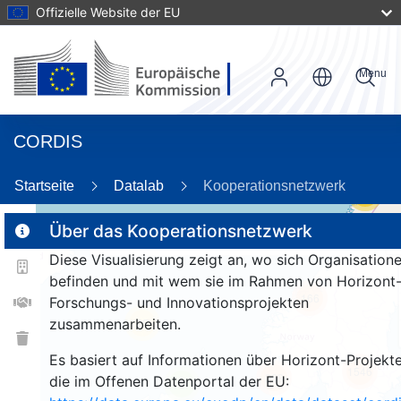
Offizielle Website der EU
Menu
CORDIS
Startseite
Datalab
Kooperationsnetzwerk
55
Über das Kooperationsnetzwerk
Diese Visualisierung zeigt an, wo sich Organisation
2
befinden und mit wem sie im Rahmen von Horizont
166
Forschungs- und Innovationsprojekten
zusammenarbeiten.
25
Es basiert auf Informationen über Horizont-Projekte
1546
263
die im Offenen Datenportal der EU:
9