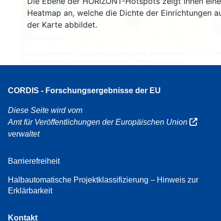
Die Ebene der HORIZONT-Hotspots zeigt Ihnen eine
3
160
Heatmap an, welche die Dichte der Einrichtungen a
7
der Karte abbildet.
Leaflet
| Kartendaten ©
OpenStreetMap
Beitragende, Quellenangabe
EC-GISCO
, ©
EuroGeographics für die Verwaltungsgrenzen,
Haftungsausschluss
CORDIS - Forschungsergebnisse der EU
Diese Seite wird vom
Amt für Veröffentlichungen der Europäischen Union
verwaltet
Barrierefreiheit
Halbautomatische Projektklassifizierung – Hinweis zur
Erklärbarkeit
Kontakt