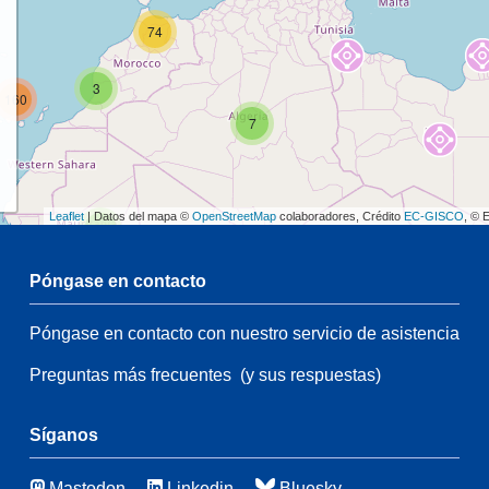
74
3
160
7
Leaflet
| Datos del mapa ©
OpenStreetMap
colaboradores, Crédito
EC-GISCO
, © 
2
Póngase en contacto
47
Póngase en contacto con nuestro servicio de asistencia
2
26
35
Preguntas más frecuentes
(y sus respuestas)
174
Síganos
44
9
Mastodon
Linkedin
Bluesky