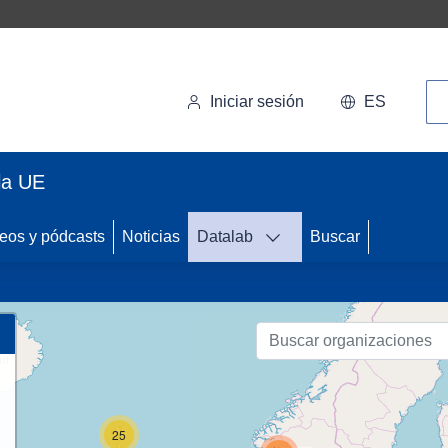
Bú
Iniciar sesión
ES
la UE
eos y pódcasts
Noticias
Datalab
Buscar
86
25