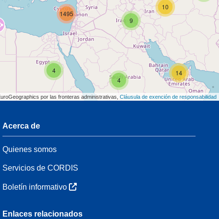
10
1495
9
4
14
4
EuroGeographics por las fronteras administrativas,
Cláusula de exención de responsabilidad
Acerca de
3
Quienes somos
54
Servicios de CORDIS
Boletín informativo
3
Enlaces relacionados