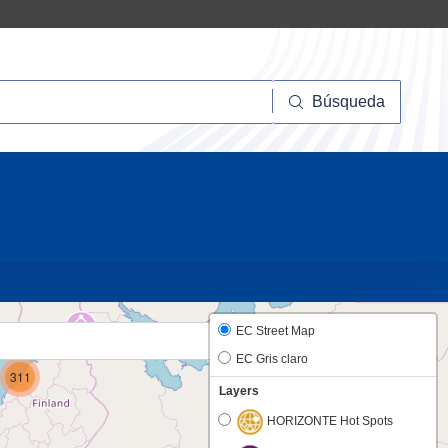
squeda
Búsqueda
10
19
EC Street Map
EC Gris claro
311
Layers
HORIZONTE Hot Spots