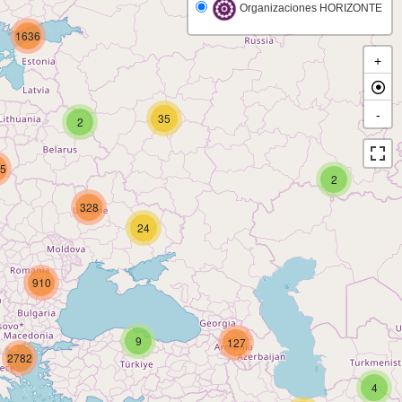
Organizaciones HORIZONTE
1636
+
-
35
2
5
2
328
24
910
9
127
2782
4