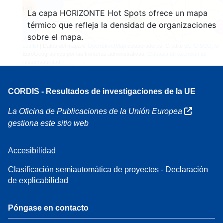
160
La capa HORIZONTE Hot Spots ofrece un mapa
7
térmico que refleja la densidad de organizaciones
sobre el mapa.
Leaflet
| Datos del mapa ©
OpenStreetMap
colaboradores, Crédito
EC-GISCO
, ©
EuroGeographics por las fronteras administrativas,
Cláusula de exención de
responsabilidad
CORDIS - Resultados de investigaciones de la UE
La Oficina de Publicaciones de la Unión Europea
gestiona este sitio web
Accesibilidad
Clasificación semiautomática de proyectos - Declaración
de explicabilidad
Póngase en contacto