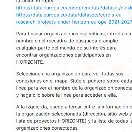
la Unión Europea:
https://data.europa.eu/euodp/en/data/dataset/cor
https://data.europa.eu/data/datasets/cordis-eu-
research-projects-under-horizon-europe-2021-2027
1594
4528
Para buscar organizaciones específicas, introduzca
nombre en el recuadro de búsqueda o amplíe
13035
cualquier parte del mundo de su interés para
encontrar organizaciones participantes en
HORIZONTE.
7410
9805
Seleccione una organización para ver todas sus
conexiones en el mapa. Sitúe el puntero sobre cada
línea para ver el nombre de la organización conect
5657
y haga clic sobre la línea para acceder a ella.
481
A la izquierda, puede alternar entre la información 
la organización seleccionada (dirección, sitio web y
lista de proyectos HORIZONTE) y la lista de todas l
56
organizaciones conectadas.