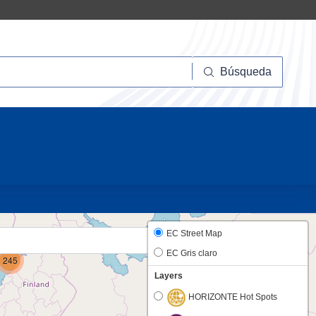
squeda
Búsqueda
10
EC Street Map
EC Gris claro
245
Layers
HORIZONTE Hot Spots