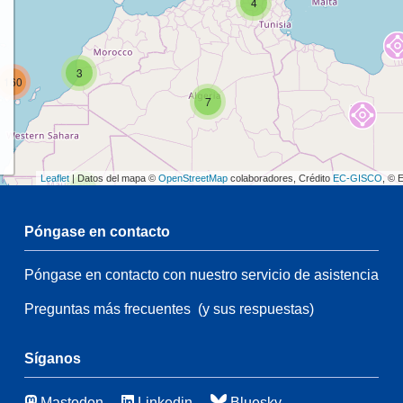
4
3
160
7
Leaflet
| Datos del mapa ©
OpenStreetMap
colaboradores, Crédito
EC-GISCO
, © 
2
Póngase en contacto
Póngase en contacto con nuestro servicio de asistencia
2
54
Preguntas más frecuentes
(y sus respuestas)
21
83
116
Síganos
Mastodon
Linkedin
Bluesky