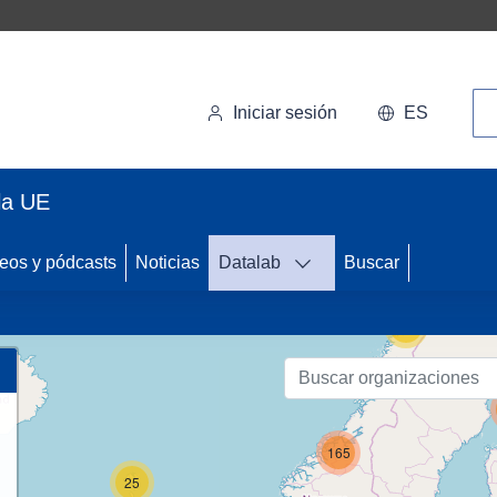
Bú
Iniciar sesión
ES
la UE
48
eos y pódcasts
Noticias
Datalab
Buscar
59
165
25