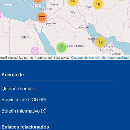
14
10
777
18
2
EuroGeographics por las fronteras administrativas,
Cláusula de exención de responsabilidad
Acerca de
3
Quienes somos
7
48
Servicios de CORDIS
Boletín informativo
3
Enlaces relacionados