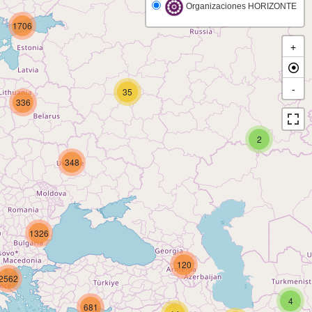
Organizaciones HORIZONTE
1706
+
-
35
336
2
348
1326
120
2562
4
681