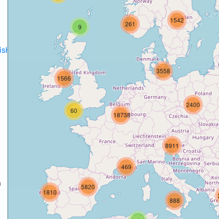
1542
261
9
disH2020projects
.
3558
1566
2400
60
18738
8911
469
a
5820
1810
888
a