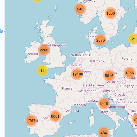
246
1650
disH2020projects
.
21
2676
2200
12
1866
19408
5816
3415
a
6001
3
1767
a
484