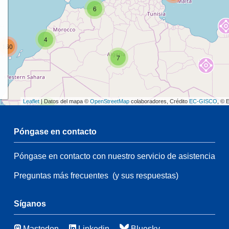
6
4
160
7
Leaflet
| Datos del mapa ©
OpenStreetMap
colaboradores, Crédito
EC-GISCO
, © 
2
Póngase en contacto
54
Póngase en contacto con nuestro servicio de asistencia
2
104
Preguntas más frecuentes
(y sus respuestas)
54
66
3
Síganos
50
Mastodon
Linkedin
Bluesky