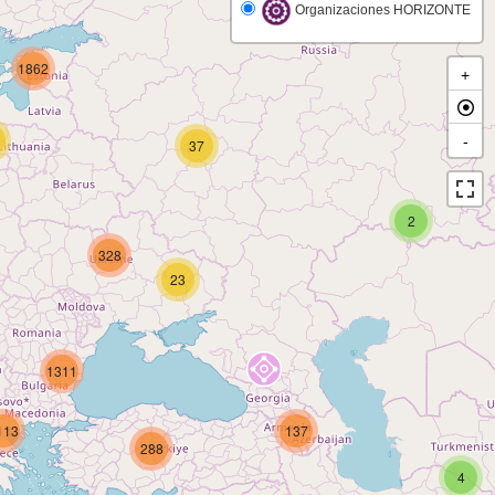
Organizaciones HORIZONTE
1862
+
-
37
2
328
23
1311
113
137
288
4