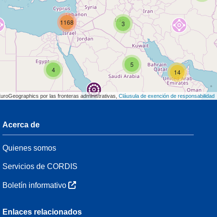
1168
3
5
4
14
EuroGeographics por las fronteras administrativas,
Cláusula de exención de responsabilidad
Acerca de
3
Quienes somos
54
Servicios de CORDIS
Boletín informativo
3
Enlaces relacionados