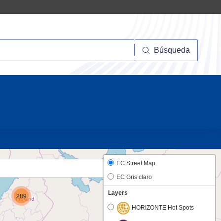
squeda
Búsqueda
20
EC Street Map
EC Gris claro
Layers
289
HORIZONTE Hot Spots