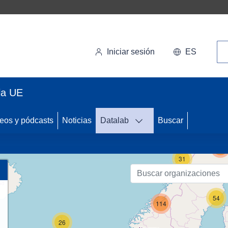
Bú
Iniciar sesión
ES
la UE
eos y pódcasts
Noticias
Datalab
Buscar
125
31
54
114
26