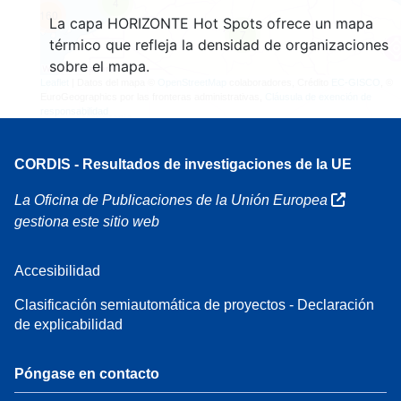
4
160
La capa HORIZONTE Hot Spots ofrece un mapa
7
térmico que refleja la densidad de organizaciones
sobre el mapa.
Leaflet
| Datos del mapa ©
OpenStreetMap
colaboradores, Crédito
EC-GISCO
, ©
EuroGeographics por las fronteras administrativas,
Cláusula de exención de
responsabilidad
CORDIS - Resultados de investigaciones de la UE
La Oficina de Publicaciones de la Unión Europea
gestiona este sitio web
Accesibilidad
Clasificación semiautomática de proyectos - Declaración
de explicabilidad
Póngase en contacto