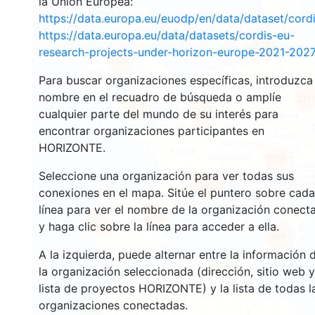
la Unión Europea:
https://data.europa.eu/euodp/en/data/dataset/cor
https://data.europa.eu/data/datasets/cordis-eu-
3542
research-projects-under-horizon-europe-2021-2027
1564
Para buscar organizaciones específicas, introduzca
nombre en el recuadro de búsqueda o amplíe
237
60
cualquier parte del mundo de su interés para
18661
encontrar organizaciones participantes en
HORIZONTE.
8959
Seleccione una organización para ver todas sus
509
conexiones en el mapa. Sitúe el puntero sobre cada
línea para ver el nombre de la organización conect
5823
1815
y haga clic sobre la línea para acceder a ella.
896
A la izquierda, puede alternar entre la información 
4
la organización seleccionada (dirección, sitio web y
lista de proyectos HORIZONTE) y la lista de todas l
organizaciones conectadas.