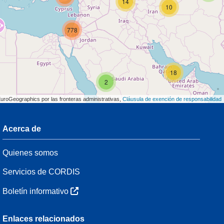
14
10
778
18
2
EuroGeographics por las fronteras administrativas,
Cláusula de exención de responsabilidad
Acerca de
3
Quienes somos
7
48
Servicios de CORDIS
Boletín informativo
3
Enlaces relacionados