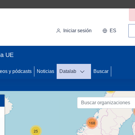
Bú
Iniciar sesión
ES
la UE
37
eos y pódcasts
Noticias
Datalab
Buscar
55
168
25