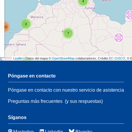
4
3
160
7
Leaflet
| Datos del mapa ©
OpenStreetMap
colaboradores, Crédito
EC-GISCO
, © 
2
Póngase en contacto
Póngase en contacto con nuestro servicio de asistencia
2
54
Preguntas más frecuentes
(y sus respuestas)
21
83
116
Síganos
Mastodon
Linkedin
Bluesky