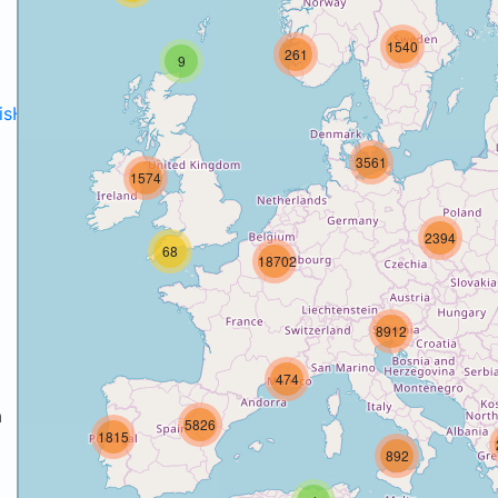
1540
261
9
disH2020projects
.
3561
1574
2394
68
18702
8912
474
a
5826
1815
892
a