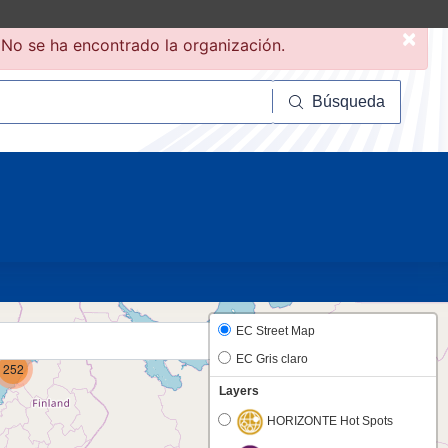
×
No se ha encontrado la organización.
squeda
Búsqueda
20
EC Street Map
EC Gris claro
252
Layers
HORIZONTE Hot Spots