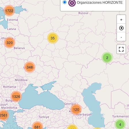
Organizaciones HORIZONTE
1722
+
-
35
320
2
348
1326
120
2561
4
681