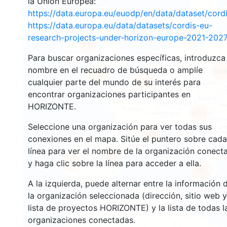
la Unión Europea:
https://data.europa.eu/euodp/en/data/dataset/cor
https://data.europa.eu/data/datasets/cordis-eu-
3545
research-projects-under-horizon-europe-2021-2027
1565
Para buscar organizaciones específicas, introduzca
nombre en el recuadro de búsqueda o amplíe
240
72
cualquier parte del mundo de su interés para
18694
encontrar organizaciones participantes en
HORIZONTE.
8910
Seleccione una organización para ver todas sus
515
conexiones en el mapa. Sitúe el puntero sobre cada
línea para ver el nombre de la organización conect
5826
1819
y haga clic sobre la línea para acceder a ella.
901
A la izquierda, puede alternar entre la información 
la organización seleccionada (dirección, sitio web y
lista de proyectos HORIZONTE) y la lista de todas l
organizaciones conectadas.