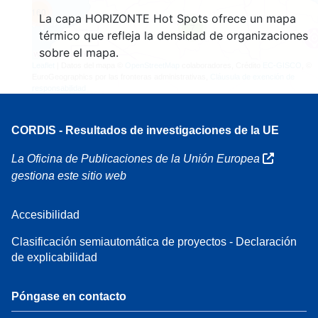
160
La capa HORIZONTE Hot Spots ofrece un mapa
7
térmico que refleja la densidad de organizaciones
sobre el mapa.
Leaflet
| Datos del mapa ©
OpenStreetMap
colaboradores, Crédito
EC-GISCO
, ©
EuroGeographics por las fronteras administrativas,
Cláusula de exención de
responsabilidad
CORDIS - Resultados de investigaciones de la UE
La Oficina de Publicaciones de la Unión Europea
gestiona este sitio web
Accesibilidad
Clasificación semiautomática de proyectos - Declaración
de explicabilidad
Póngase en contacto