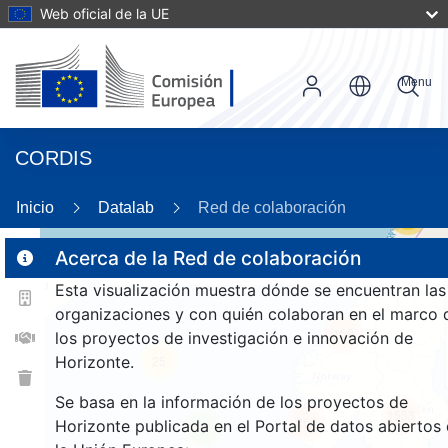
Web oficial de la UE
Menu
CORDIS
Inicio
Datalab
Red de colaboración
56
Acerca de la Red de colaboración
Esta visualización muestra dónde se encuentran las
2
organizaciones y con quién colaboran en el marco 
159
los proyectos de investigación e innovación de
Horizonte.
25
Se basa en la información de los proyectos de
1553
264
Horizonte publicada en el Portal de datos abiertos
9