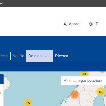
Accedi
IT
dcast
Notizie
Datalab
Ricerca
123
31
57
i
112
25