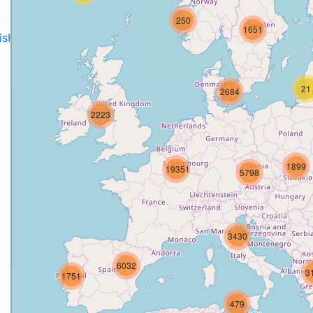
:
250
1651
disH2020projects
.
21
2684
2223
o
1899
19351
5798
3430
6032
3
1751
479