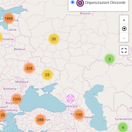
Organizzazioni Orizzonte
1866
+
-
35
2
328
23
1300
135
125
288
4