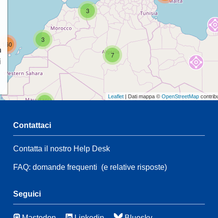
3
3
160
a
7
i
Leaflet
| Dati mappa ©
OpenStreetMap
contrib
2
Contattaci
54
Contatta il nostro Help Desk
2
113
FAQ: domande frequenti
(e relative risposte)
54
59
3
Seguici
48
Mastodon
Linkedin
Bluesky