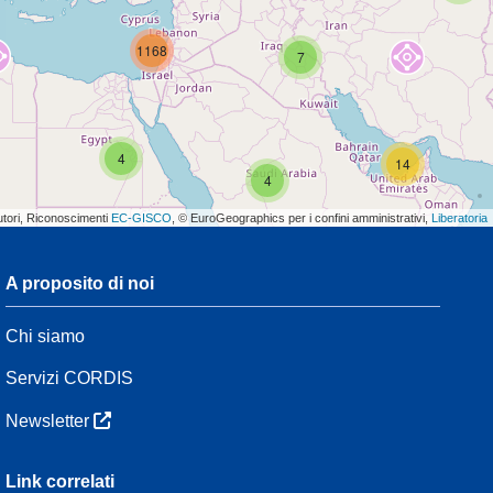
1168
7
4
14
4
utori, Riconoscimenti
EC-GISCO
, © EuroGeographics per i confini amministrativi,
Liberatoria
A proposito di noi
3
Chi siamo
54
Servizi CORDIS
Newsletter
3
Link correlati