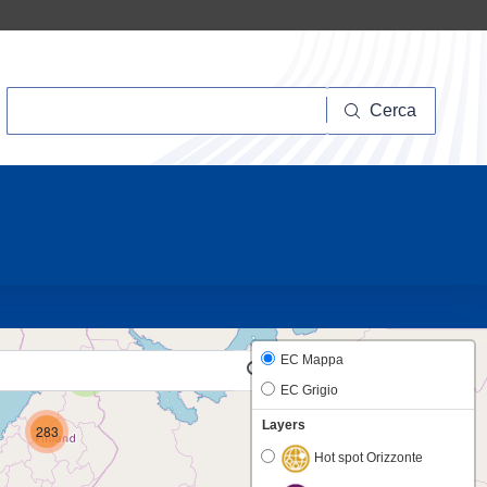
Cerca
Cerca
20
EC Mappa
2
EC Grigio
Layers
283
Hot spot Orizzonte