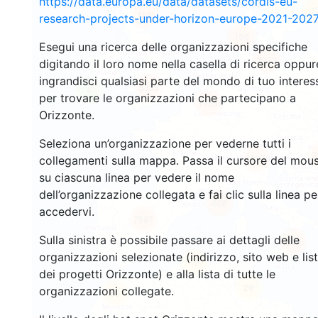
https://data.europa.eu/data/datasets/cordis-eu-
1
105
research-projects-under-horizon-europe-2021-2027
109
Esegui una ricerca delle organizzazioni specifiche
3275
digitando il loro nome nella casella di ricerca oppur
ingrandisci qualsiasi parte del mondo di tuo interes
5338
4
per trovare le organizzazioni che partecipano a
10591
Orizzonte.
Seleziona un’organizzazione per vederne tutti i
3
12276
collegamenti sulla mappa. Passa il cursore del mou
su ciascuna linea per vedere il nome
dell’organizzazione collegata e fai clic sulla linea pe
606
accedervi.
7597
Sulla sinistra è possibile passare ai dettagli delle
509
organizzazioni selezionate (indirizzo, sito web e lis
12
dei progetti Orizzonte) e alla lista di tutte le
29
organizzazioni collegate.
60