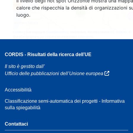
Il livello degli hot spot Orizzonte mostra una mappa
160
calore che rispecchia la densità di organizzazioni su
7
luogo.
Leaflet
| Dati mappa ©
OpenStreetMap
contributori, Riconoscimenti
EC-GISCO
, ©
EuroGeographics per i confini amministrativi,
Liberatoria
CORDIS - Risultati della ricerca dell’UE
Il sito è gestito dall’
Ufficio delle pubblicazioni dell’Unione europea
Accessibilità
Classificazione semi-automatica dei progetti - Informativa
sulla spiegabilità
Contattaci