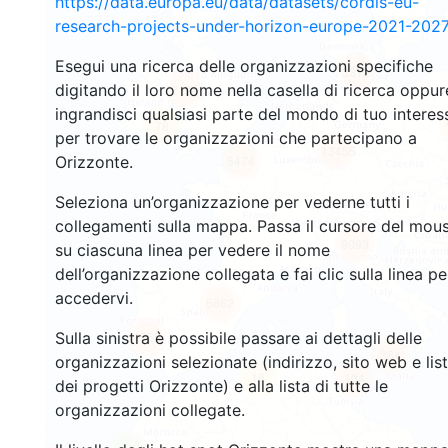
https://data.europa.eu/data/datasets/cordis-eu-
research-projects-under-horizon-europe-2021-2027
Esegui una ricerca delle organizzazioni specifiche
3312
digitando il loro nome nella casella di ricerca oppur
2194
ingrandisci qualsiasi parte del mondo di tuo interes
78
per trovare le organizzazioni che partecipano a
13455
Orizzonte.
5474
Seleziona un’organizzazione per vederne tutti i
collegamenti sulla mappa. Passa il cursore del mou
9093
su ciascuna linea per vedere il nome
dell’organizzazione collegata e fai clic sulla linea pe
accedervi.
5862
Sulla sinistra è possibile passare ai dettagli delle
1768
364
organizzazioni selezionate (indirizzo, sito web e lis
18
104
dei progetti Orizzonte) e alla lista di tutte le
organizzazioni collegate.