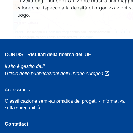
Il livello degli hot spot Orizzonte mostra una mappa
4
160
calore che rispecchia la densità di organizzazioni su
7
luogo.
Leaflet
| Dati mappa ©
OpenStreetMap
contributori, Riconoscimenti
EC-GISCO
, ©
EuroGeographics per i confini amministrativi,
Liberatoria
CORDIS - Risultati della ricerca dell’UE
Il sito è gestito dall’
Ufficio delle pubblicazioni dell’Unione europea
Accessibilità
Classificazione semi-automatica dei progetti - Informativa
sulla spiegabilità
Contattaci