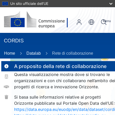
Un sito ufficiale dell’UE
Menu
CORDIS
Home
Datalab
Rete di collaborazione
55
3
A proposito della rete di collaborazione
Questa visualizzazione mostra dove si trovano le
organizzazioni e con chi collaborano nell’ambito de
121
progetti di ricerca e innovazione Orizzonte.
25
Si basa sulle informazioni relative ai progetti
Orizzonte pubblicate sul Portale Open Data dell’UE:
951
989
https://data.europa.eu/euodp/en/data/dataset/cor