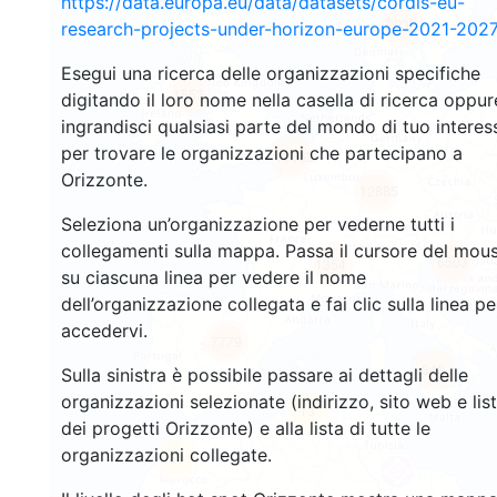
https://data.europa.eu/data/datasets/cordis-eu-
2930
research-projects-under-horizon-europe-2021-2027
Esegui una ricerca delle organizzazioni specifiche
1553
digitando il loro nome nella casella di ricerca oppur
ingrandisci qualsiasi parte del mondo di tuo interes
per trovare le organizzazioni che partecipano a
10062
Orizzonte.
12885
Seleziona un’organizzazione per vederne tutti i
collegamenti sulla mappa. Passa il cursore del mou
6503
1354
su ciascuna linea per vedere il nome
dell’organizzazione collegata e fai clic sulla linea pe
accedervi.
7779
843
Sulla sinistra è possibile passare ai dettagli delle
organizzazioni selezionate (indirizzo, sito web e lis
13
dei progetti Orizzonte) e alla lista di tutte le
organizzazioni collegate.
61