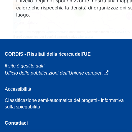
Il livello degli hot spot Orizzonte mostra una mappa
160
calore che rispecchia la densità di organizzazioni su
7
luogo.
Leaflet
| Dati mappa ©
OpenStreetMap
contributori, Riconoscimenti
EC-GISCO
, ©
EuroGeographics per i confini amministrativi,
Liberatoria
CORDIS - Risultati della ricerca dell’UE
Il sito è gestito dall’
Ufficio delle pubblicazioni dell’Unione europea
Accessibilità
Classificazione semi-automatica dei progetti - Informativa
sulla spiegabilità
Contattaci