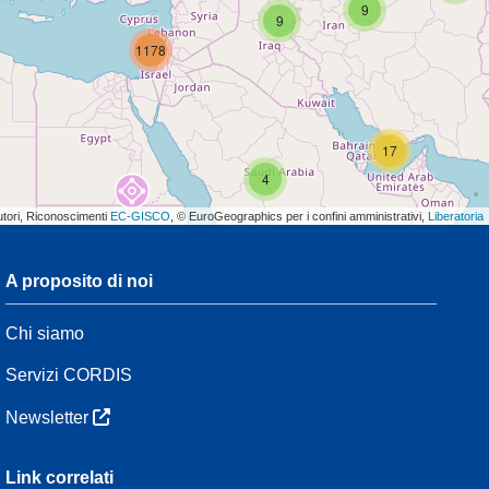
9
9
1178
17
4
utori, Riconoscimenti
EC-GISCO
, © EuroGeographics per i confini amministrativi,
Liberatoria
A proposito di noi
3
Chi siamo
54
Servizi CORDIS
Newsletter
3
Link correlati