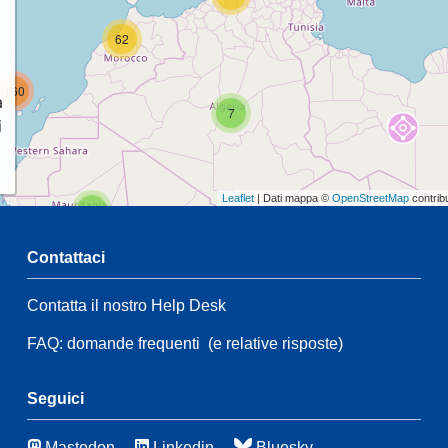
62
160
a
7
i
Leaflet
| Dati mappa ©
OpenStreetMap
contrib
2
Contattaci
68
Contatta il nostro Help Desk
5
14
FAQ: domande frequenti
(e relative risposte)
196
Seguici
47
7
Mastodon
Linkedin
Bluesky