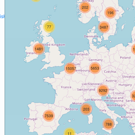
202
:
196
disH2020projects
.
77
3487
1481
1
o
5653
15057
9292
3
203
7539
788
11