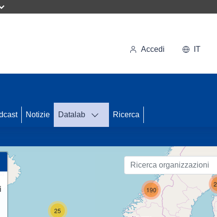
Accedi
IT
71
dcast
Notizie
Datalab
Ricerca
2
i
190
25