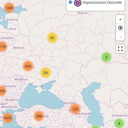
Organizzazioni Orizzonte
1445
+
-
35
175
2
334
24
263
125
286
1973
4