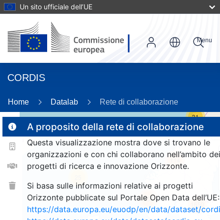
Un sito ufficiale dell’UE
Menu
CORDIS
Home
Datalab
Rete di collaborazione
31
A proposito della rete di collaborazione
Questa visualizzazione mostra dove si trovano le
2
organizzazioni e con chi collaborano nell’ambito de
114
progetti di ricerca e innovazione Orizzonte.
25
Si basa sulle informazioni relative ai progetti
Orizzonte pubblicate sul Portale Open Data dell’UE:
257
1650
https://data.europa.eu/euodp/en/data/dataset/cor