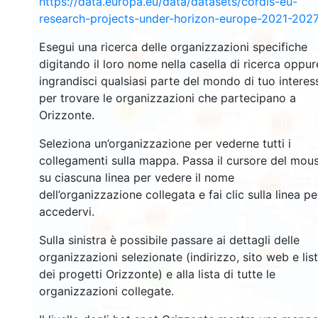
https://data.europa.eu/data/datasets/cordis-eu-
research-projects-under-horizon-europe-2021-2027
2678
Esegui una ricerca delle organizzazioni specifiche
digitando il loro nome nella casella di ricerca oppur
2208
ingrandisci qualsiasi parte del mondo di tuo interes
per trovare le organizzazioni che partecipano a
12
Orizzonte.
19376
5815
Seleziona un’organizzazione per vederne tutti i
collegamenti sulla mappa. Passa il cursore del mou
su ciascuna linea per vedere il nome
3401
dell’organizzazione collegata e fai clic sulla linea pe
accedervi.
6043
1736
Sulla sinistra è possibile passare ai dettagli delle
organizzazioni selezionate (indirizzo, sito web e lis
479
dei progetti Orizzonte) e alla lista di tutte le
6
organizzazioni collegate.