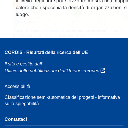
Il livello degli hot spot Orizzonte mostra una mappa
4
160
calore che rispecchia la densità di organizzazioni su
7
luogo.
Leaflet
| Dati mappa ©
OpenStreetMap
contributori, Riconoscimenti
EC-GISCO
, ©
EuroGeographics per i confini amministrativi,
Liberatoria
CORDIS - Risultati della ricerca dell’UE
Il sito è gestito dall’
Ufficio delle pubblicazioni dell’Unione europea
Accessibilità
Classificazione semi-automatica dei progetti - Informativa
sulla spiegabilità
Contattaci