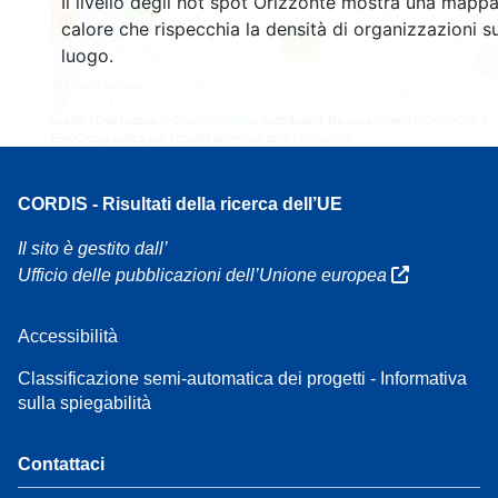
Il livello degli hot spot Orizzonte mostra una mappa
3
160
calore che rispecchia la densità di organizzazioni su
7
luogo.
Leaflet
| Dati mappa ©
OpenStreetMap
contributori, Riconoscimenti
EC-GISCO
, ©
EuroGeographics per i confini amministrativi,
Liberatoria
CORDIS - Risultati della ricerca dell’UE
Il sito è gestito dall’
Ufficio delle pubblicazioni dell’Unione europea
Accessibilità
Classificazione semi-automatica dei progetti - Informativa
sulla spiegabilità
Contattaci