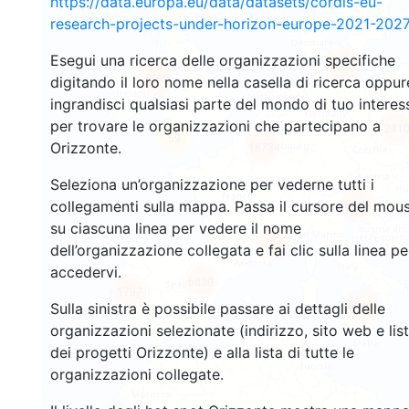
https://data.europa.eu/data/datasets/cordis-eu-
research-projects-under-horizon-europe-2021-2027
Esegui una ricerca delle organizzazioni specifiche
3565
1580
digitando il loro nome nella casella di ricerca oppur
ingrandisci qualsiasi parte del mondo di tuo interes
per trovare le organizzazioni che partecipano a
241
59
Orizzonte.
18734
Seleziona un’organizzazione per vederne tutti i
8865
collegamenti sulla mappa. Passa il cursore del mou
su ciascuna linea per vedere il nome
474
dell’organizzazione collegata e fai clic sulla linea pe
accedervi.
5839
1797
896
Sulla sinistra è possibile passare ai dettagli delle
organizzazioni selezionate (indirizzo, sito web e lis
dei progetti Orizzonte) e alla lista di tutte le
organizzazioni collegate.