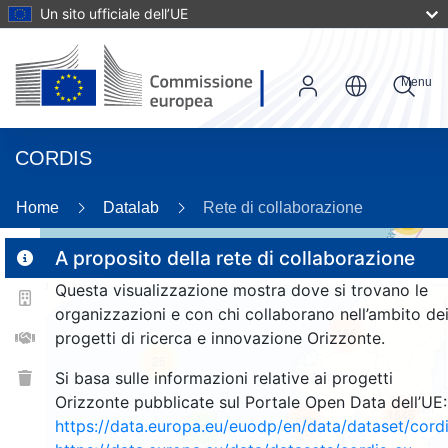
Un sito ufficiale dell’UE
Menu
CORDIS
Home
Datalab
Rete di collaborazione
56
A proposito della rete di collaborazione
Questa visualizzazione mostra dove si trovano le
2
organizzazioni e con chi collaborano nell’ambito de
166
progetti di ricerca e innovazione Orizzonte.
25
Si basa sulle informazioni relative ai progetti
Orizzonte pubblicate sul Portale Open Data dell’UE:
1545
258
https://data.europa.eu/euodp/en/data/dataset/cor
9