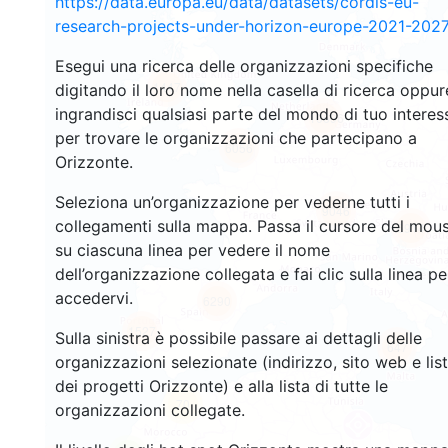
https://data.europa.eu/data/datasets/cordis-eu-
research-projects-under-horizon-europe-2021-2027
Esegui una ricerca delle organizzazioni specifiche
1447
digitando il loro nome nella casella di ricerca oppur
ingrandisci qualsiasi parte del mondo di tuo interes
10696
per trovare le organizzazioni che partecipano a
6056
Orizzonte.
Seleziona un’organizzazione per vederne tutti i
9046
collegamenti sulla mappa. Passa il cursore del mou
6914
su ciascuna linea per vedere il nome
dell’organizzazione collegata e fai clic sulla linea pe
accedervi.
6290
1527
Sulla sinistra è possibile passare ai dettagli delle
647
organizzazioni selezionate (indirizzo, sito web e lis
dei progetti Orizzonte) e alla lista di tutte le
70
organizzazioni collegate.