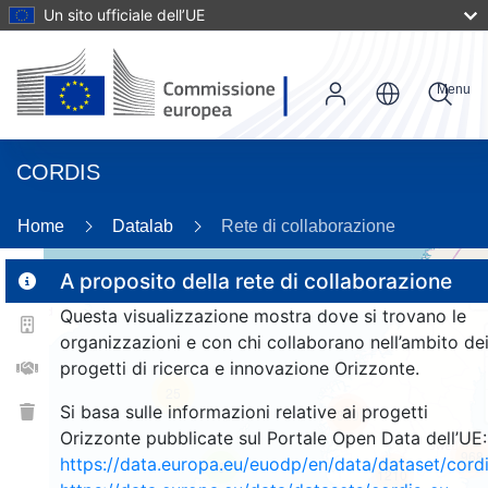
Un sito ufficiale dell’UE
Menu
CORDIS
89
Home
Datalab
Rete di collaborazione
A proposito della rete di collaborazione
Questa visualizzazione mostra dove si trovano le
2
organizzazioni e con chi collaborano nell’ambito de
progetti di ricerca e innovazione Orizzonte.
25
Si basa sulle informazioni relative ai progetti
370
Orizzonte pubblicate sul Portale Open Data dell’UE:
968
https://data.europa.eu/euodp/en/data/dataset/cor
9
1210