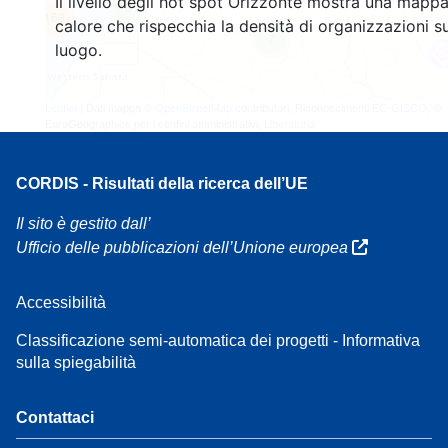
Il livello degli hot spot Orizzonte mostra una mappa
3
160
calore che rispecchia la densità di organizzazioni su
7
luogo.
Leaflet
| Dati mappa ©
OpenStreetMap
contributori, Riconoscimenti
EC-GISCO
, ©
EuroGeographics per i confini amministrativi,
Liberatoria
CORDIS - Risultati della ricerca dell’UE
Il sito è gestito dall’
Ufficio delle pubblicazioni dell’Unione europea
Accessibilità
Classificazione semi-automatica dei progetti - Informativa
sulla spiegabilità
Contattaci