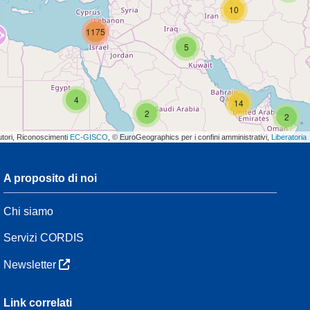
10
1175
5
4
14
2
2
utori, Riconoscimenti
EC-GISCO
, © EuroGeographics per i confini amministrativi,
Liberatoria
A proposito di noi
3
Chi siamo
8
47
Servizi CORDIS
Newsletter
3
Link correlati