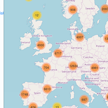
:
209
908
disH2020projects
.
12
4007
13
4930
o
6717
12634
704
4961
6613
1748
697
424
13