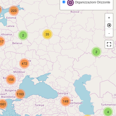
Organizzazioni Orizzonte
7
223
+
-
35
2
17
2
472
156
1163
149
2661
4