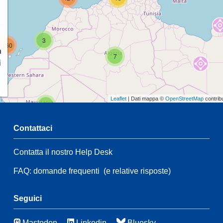
3
160
a
7
i
Leaflet
| Dati mappa ©
OpenStreetMap
contrib
2
Contattaci
54
Contatta il nostro Help Desk
44
FAQ: domande frequenti
(e relative risposte)
21
39
136
Seguici
41
10
Mastodon
Linkedin
Bluesky