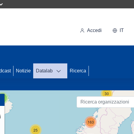
Accedi
IT
72
dcast
Notizie
Datalab
Ricerca
30
3
i
163
25