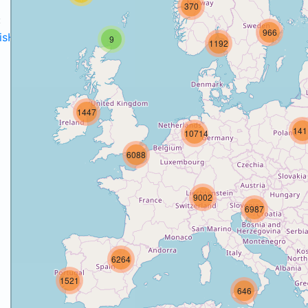
370
:
966
disH2020projects
.
9
1192
1447
141
10714
o
6088
9002
6987
6264
1521
646