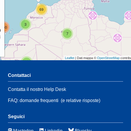
69
3
160
a
7
i
Leaflet
| Dati mappa ©
OpenStreetMap
contrib
2
Contattaci
47
Contatta il nostro Help Desk
2
28
35
FAQ: domande frequenti
(e relative risposte)
172
3
Seguici
50
Mastodon
Linkedin
Bluesky