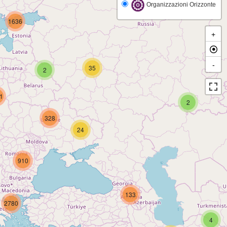
Organizzazioni Orizzonte
1636
+
-
35
2
1
2
328
24
910
133
2780
4