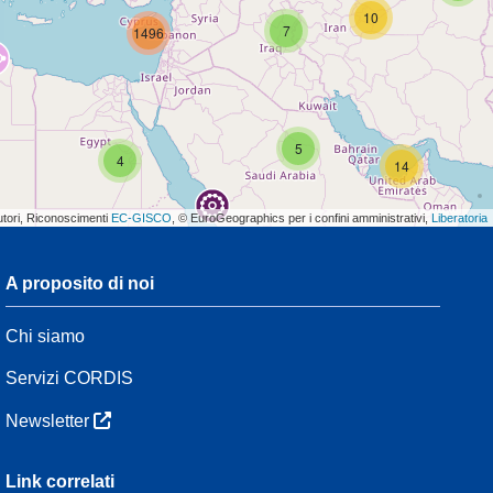
10
7
1496
5
4
14
utori, Riconoscimenti
EC-GISCO
, © EuroGeographics per i confini amministrativi,
Liberatoria
A proposito di noi
3
Chi siamo
54
Servizi CORDIS
Newsletter
3
Link correlati