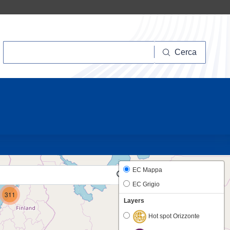
Cerca
Cerca
20
7
EC Mappa
EC Grigio
311
Layers
Hot spot Orizzonte