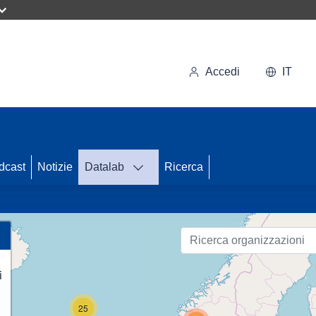
Accedi
IT
dcast
Notizie
Datalab
Ricerca
89
i
25