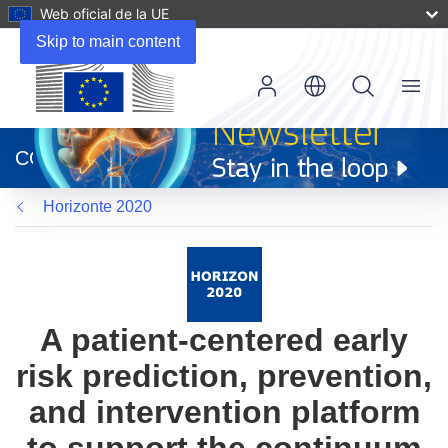
Web oficial de la UE
Skip to main content
Menu
(se
abrirá
CORDIS
en
una
Horizonte 2020
nueva
ventana)
A patient-centered early
risk prediction, prevention,
and intervention platform