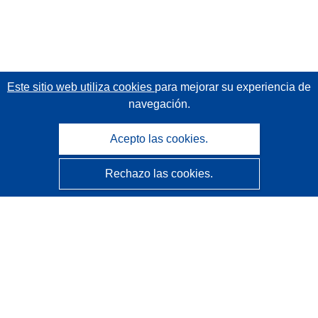
Este sitio web utiliza cookies
para mejorar su experiencia de
navegación.
Acepto las cookies.
Rechazo las cookies.
CORDIS - Resultados de investigaciones de la UE
La
Oficina de Publicaciones de la Unión Europea
gestiona este sitio web.
Accesibilidad
Clasificación semiautomática de proyectos - Declaración