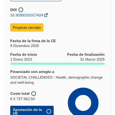
abrirá
en
una
DOI
nueva
10.3030/101017424
ventana)
Proyecto cerrado
Fecha de la firma de la CE
8 Diciembre 2020
Fecha de inicio
Fecha de finalización
1 Enero 2021
31 Marzo 2025
Financiado con arreglo a
SOCIETAL CHALLENGES - Health, demographic change
and well-being
Coste total
€ 5 737 062,50
Aportación de la
UE