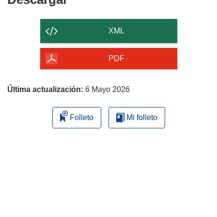
el
contenido
XML
de
la
PDF
página
Última actualización:
6 Mayo 2026
Folleto
Mi folleto