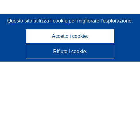
Questo sito utilizza i cookie
per migliorare l'esplorazione.
Accetto i cookie.
Rifiuto i cookie.
CORDIS - Risultati della ricerca dell’UE
Questo sito web è gestito dall'
Ufficio delle pubblicazioni
dell'Unione europea
Accessibilità
Classificazione semi-automatica dei progetti - Informativa
sulla spiegabilità
Contattaci