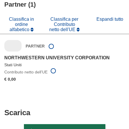
finestra)
nuova
Partner (1)
una
finestra)
nuova
finestra)
Classifica in
Classifica per
Espandi tutto
ordine
Contributo
alfabetico
netto dell'UE
PARTNER
NORTHWESTERN UNIVERSITY CORPORATION
Stati Uniti
Contributo netto dell'UE
€ 0,00
Scarica
Scarica
il