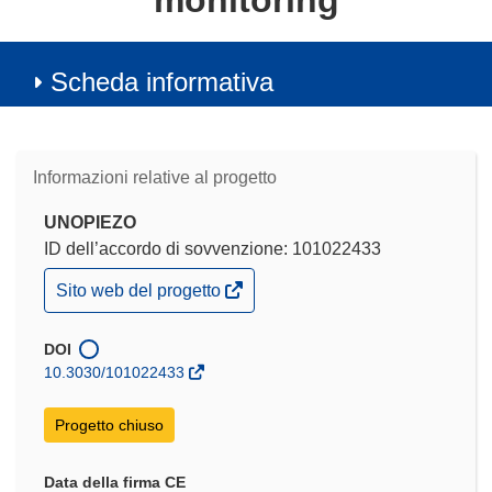
monitoring
Scheda informativa
Informazioni relative al progetto
UNOPIEZO
ID dell’accordo di sovvenzione: 101022433
(si
Sito web del progetto
apre
in
una
DOI
nuova
10.3030/101022433
finestra)
Progetto chiuso
Data della firma CE