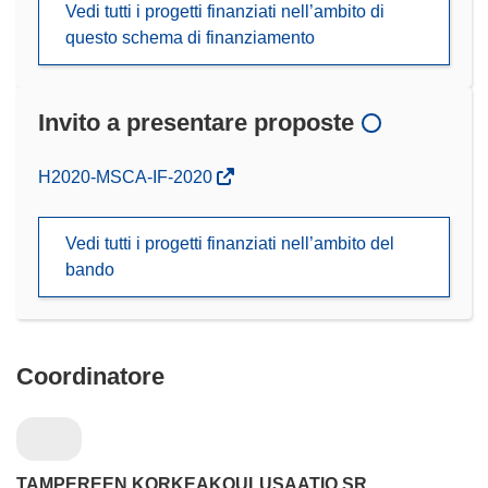
Vedi tutti i progetti finanziati nell’ambito di
questo schema di finanziamento
Invito a presentare proposte
(si
H2020-MSCA-IF-2020
apre
in
Vedi tutti i progetti finanziati nell’ambito del
una
bando
nuova
finestra)
Coordinatore
TAMPEREEN KORKEAKOULUSAATIO SR