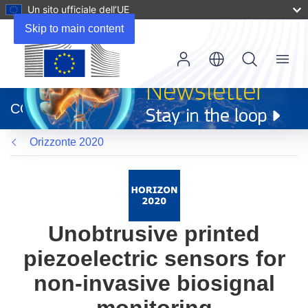
Un sito ufficiale dell’UE
Skip to main content
Menu
(si
apre
CORDIS
in
una
Orizzonte 2020
nuova
finestra)
Unobtrusive printed
piezoelectric sensors for
non-invasive biosignal