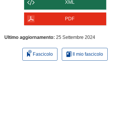
contenuto
XML
della
pagina
PDF
Ultimo aggiornamento:
25 Settembre 2024
Fascicolo
Il mio fascicolo