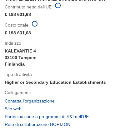
Contributo netto dell'UE
€ 198 631,68
Costo totale
€ 198 631,68
Indirizzo
KALEVANTIE 4
33100 Tampere
Finlandia
Tipo di attività
Higher or Secondary Education Establishments
Collegamenti
(si
Contatta l’organizzazione
apre
(si
Sito web
in
apre
(si
Partecipazione a programmi di R&I dell'UE
una
in
apre
(si
Rete di collaborazione HORIZON
nuova
una
in
apre
finestra)
nuova
una
in