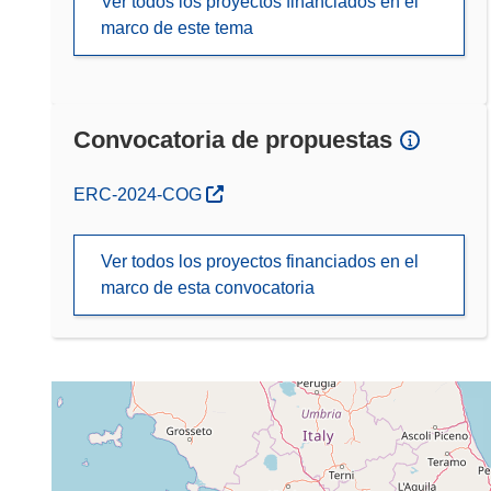
Ver todos los proyectos financiados en el
marco de este tema
Convocatoria de propuestas
(se abrirá en una nueva ventana)
ERC-2024-COG
Ver todos los proyectos financiados en el
marco de esta convocatoria