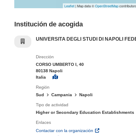
Leaflet
| Map data ©
OpenStreetMap
contributor
Institución de acogida
UNIVERSITA DEGLI STUDI DI NAPOLI FEDE
Dirección
CORSO UMBERTO I, 40
80138 Napoli
Italia
Región
Sud
Campania
Napoli
Tipo de actividad
Higher or Secondary Education Establishments
Enlaces
(se abrirá en una nu
Contactar con la organización