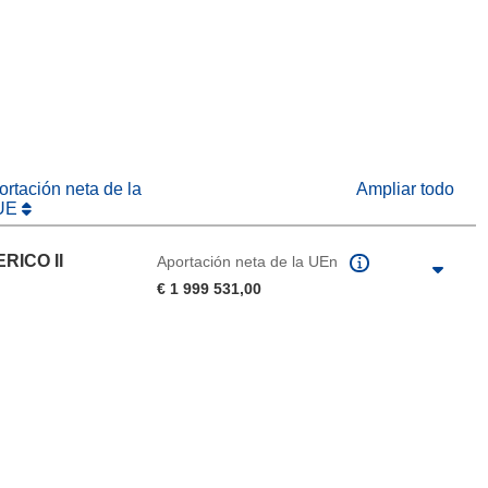
abrirá en una nueva ventana)
na nueva ventana)
rtación neta de la
Ampliar todo
UE
RICO II
Aportación neta de la UEn
€ 1 999 531,00
de la página