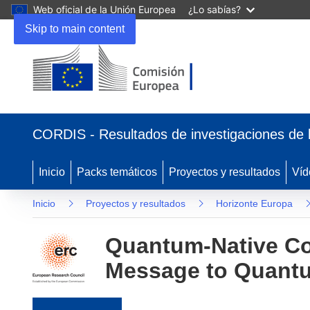
Web oficial de la Unión Europea
¿Lo sabías?
Skip to main content
(se abrirá en una nueva ventana)
CORDIS - Resultados de investigaciones de 
Inicio
Packs temáticos
Proyectos y resultados
Víd
Inicio
Proyectos y resultados
Horizonte Europa
Quantum-Native C
Message to Quant