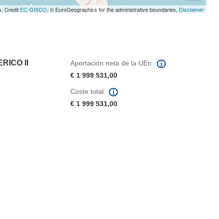
s, Credit
EC-GISCO
, © EuroGeographics for the administrative boundaries,
Disclaimer
RICO II
Aportación neta de la UEn
€ 1 999 531,00
Coste total
€ 1 999 531,00
eva ventana)