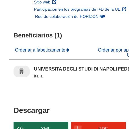
(se abrirá en una nueva ventana)
Sitio web
(se 
Participación en los programas de I+D de la UE
(se abrirá en u
Red de colaboración de HORIZON
Beneficiarios (1)
Ordenar alfabéticamente
Ordenar por apo
UNIVERSITA DEGLI STUDI DI NAPOLI FEDE
Italia
Descargar el contenido 
Descargar
XML
PDF