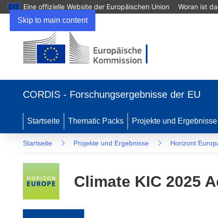
Eine offizielle Website der Europäischen Union
Woran ist d
Skip to main content
(öffnet in neuem Fenster)
CORDIS - Forschungsergebnisse der EU
Startseite
Thematic Packs
Projekte und Ergebnisse
Startseite
Projekte und Ergebnisse
Horizont Europ
Climate KIC 2025 Ac