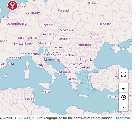
+
-
s, Credit
EC-GISCO
, © EuroGeographics for the administrative boundaries,
Disclaimer