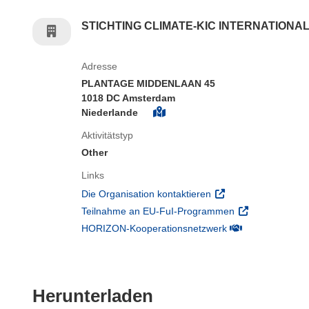
STICHTING CLIMATE-KIC INTERNATIONA
Adresse
PLANTAGE MIDDENLAAN 45
1018 DC Amsterdam
Niederlande
Aktivitätstyp
Other
Links
(öffnet in neuem Fens
Die Organisation kontaktieren
(öffnet in neuem
Teilnahme an EU-FuI-Programmen
(öffnet in neuem 
HORIZON-Kooperationsnetzwerk
Den Inhalt der Seit
Herunterladen