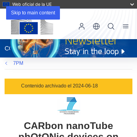
Web oficial de la UE
Skip to main content
Menu
(se
abrirá
CORDIS
en
una
7PM
nueva
ventana)
Contenido archivado el 2024-06-18
CARbon nanoTube
phOtONic devices on