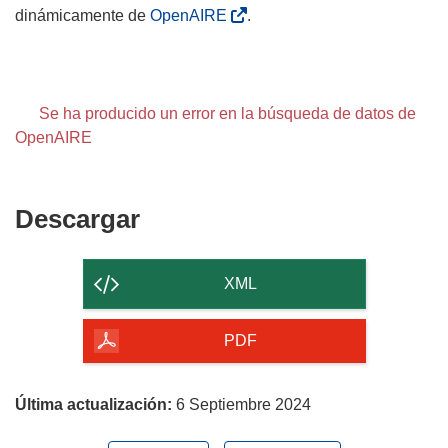
dinámicamente de
OpenAIRE
.
Se ha producido un error en la búsqueda de datos de
OpenAIRE
Descargar
Descargar
el
contenido
XML
de
la
PDF
página
Última actualización:
6 Septiembre 2024