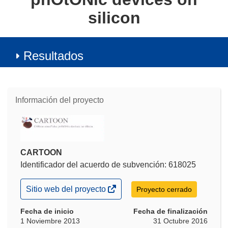
silicon
Resultados
Información del proyecto
CARTOON
Identificador del acuerdo de subvención: 618025
(se
Sitio web del proyecto
Proyecto cerrado
abrirá
en
Fecha de inicio
Fecha de finalización
una
1 Noviembre 2013
31 Octubre 2016
nueva