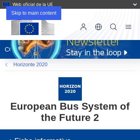
Web oficial de la UE
Skip to main content
Menu
(se
abrirá
CORDIS
en
una
Horizonte 2020
nueva
ventana)
European Bus System of
the Future 2