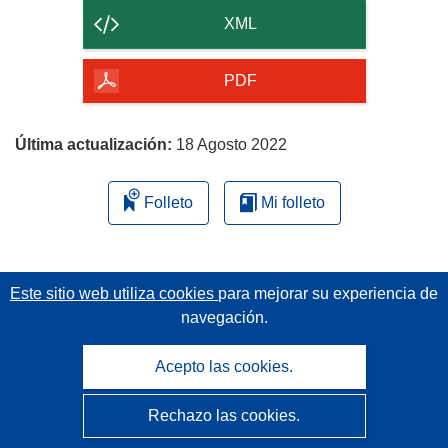
contenido
XML
de
la
PDF
página
Última actualización:
18 Agosto 2022
Folleto
Mi folleto
Este sitio web utiliza cookies
para mejorar su experiencia de
navegación.
Acepto las cookies.
Rechazo las cookies.
CORDIS - Resultados de investigaciones de la UE