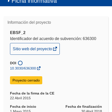
Ficha informativa
Información del proyecto
EBSF_2
Identificador del acuerdo de subvención: 636300
(se
Sitio web del proyecto
abrirá
en
DOI
una
10.3030/636300
nueva
ventana)
Proyecto cerrado
Fecha de la firma de la CE
22 Abril 2015
Fecha de inicio
Fecha de finalización
1 Mayo 2015
30 Abril 2018