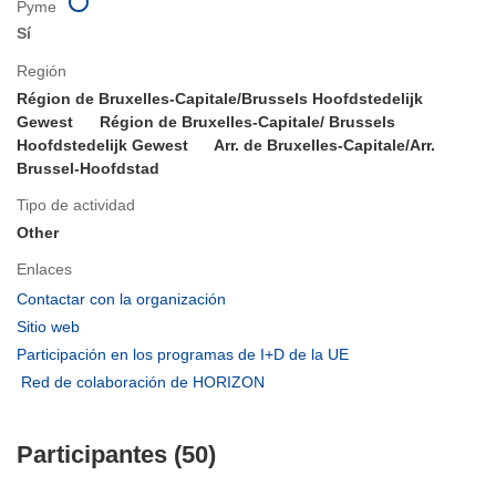
Pyme
Sí
Región
Région de Bruxelles-Capitale/Brussels Hoofdstedelijk
Gewest
Région de Bruxelles-Capitale/ Brussels
Hoofdstedelijk Gewest
Arr. de Bruxelles-Capitale/Arr.
Brussel-Hoofdstad
Tipo de actividad
Other
Enlaces
(se
Contactar con la organización
abrirá
(se
Sitio web
en
abrirá
(se
Participación en los programas de I+D de la UE
una
en
abrirá
(se
Red de colaboración de HORIZON
nueva
una
en
abrirá
ventana)
nueva
una
en
ventana)
nueva
Participantes (50)
una
ventana)
nueva