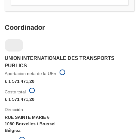
ventana)
Coordinador
UNION INTERNATIONALE DES TRANSPORTS
PUBLICS
Aportación neta de la UEn
€ 1 571 471,20
Coste total
€ 1 571 471,20
Dirección
RUE SAINTE MARIE 6
1080 Bruxelles / Brussel
Bélgica