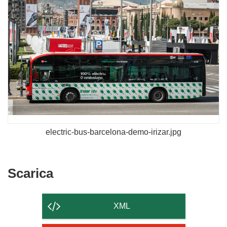
electric-bus-barcelona-demo-irizar.jpg
Scarica
Scarica
il
contenuto
XML
della