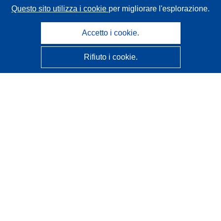
Questo sito utilizza i cookie
per migliorare l'esplorazione.
Accetto i cookie.
Rifiuto i cookie.
CORDIS - Risultati della ricerca dell’UE
Questo sito web è gestito dall'
Ufficio delle pubblicazioni
dell'Unione europea
Accessibilità
Classificazione semi-automatica dei progetti - Informativa
sulla spiegabilità
Contattaci
Contatta il nostro Help Desk