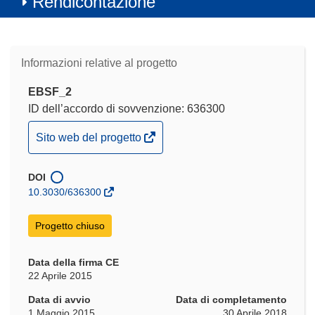
Rendicontazione
Informazioni relative al progetto
EBSF_2
ID dell’accordo di sovvenzione: 636300
(si
Sito web del progetto
apre
in
DOI
una
10.3030/636300
nuova
finestra)
Progetto chiuso
Data della firma CE
22 Aprile 2015
Data di avvio
Data di completamento
1 Maggio 2015
30 Aprile 2018