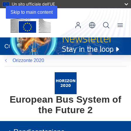
Un sito ufficiale dell’UE
Skip to main content
Menu
(si
apre
CORDIS
in
una
Orizzonte 2020
nuova
finestra)
European Bus System of
the Future 2