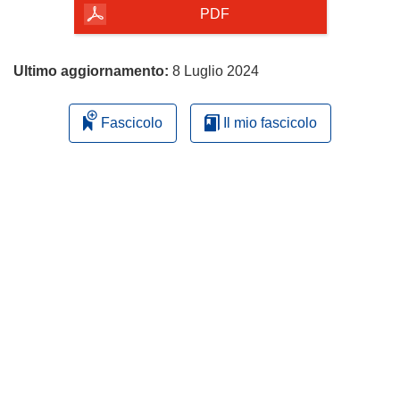
pagina
PDF
Ultimo aggiornamento:
8 Luglio 2024
Fascicolo
Il mio fascicolo