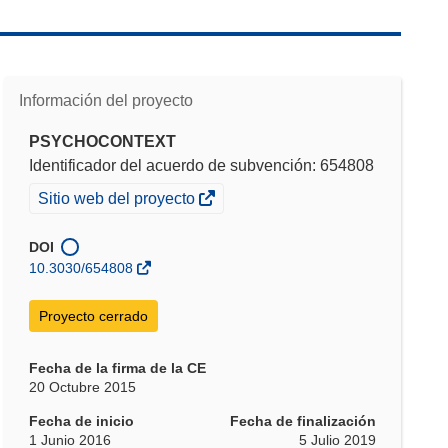
Información del proyecto
PSYCHOCONTEXT
Identificador del acuerdo de subvención: 654808
(se
Sitio web del proyecto
abrirá
en
DOI
una
10.3030/654808
nueva
ventana)
Proyecto cerrado
Fecha de la firma de la CE
20 Octubre 2015
Fecha de inicio
Fecha de finalización
1 Junio 2016
5 Julio 2019