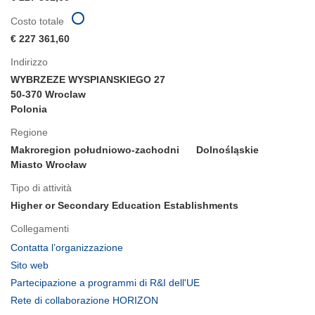
Costo totale
€ 227 361,60
Indirizzo
WYBRZEZE WYSPIANSKIEGO 27
50-370 Wroclaw
Polonia
Regione
Makroregion południowo-zachodni
Dolnośląskie
Miasto Wrocław
Tipo di attività
Higher or Secondary Education Establishments
Collegamenti
(si
Contatta l’organizzazione
apre
(si
Sito web
in
apre
(si
Partecipazione a programmi di R&I dell'UE
una
in
apre
(si
Rete di collaborazione HORIZON
nuova
una
in
apre