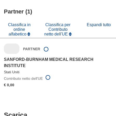
finestra)
nuova
una
in
finestra)
nuova
Partner (1)
una
finestra)
nuova
finestra)
Classifica in
Classifica per
Espandi tutto
ordine
Contributo
alfabetico
netto dell'UE
PARTNER
SANFORD-BURNHAM MEDICAL RESEARCH
INSTITUTE
Stati Uniti
Contributo netto dell'UE
€ 0,00
Scarica
Scarica