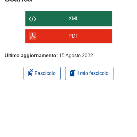
il
contenuto
XML
della
pagina
PDF
Ultimo aggiornamento:
15 Agosto 2022
Fascicolo
Il mio fascicolo