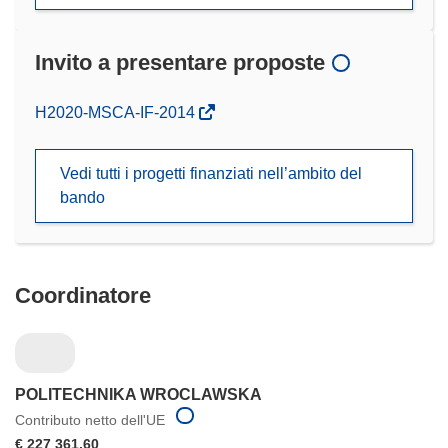
Invito a presentare proposte
(si
H2020-MSCA-IF-2014
apre
in
Vedi tutti i progetti finanziati nell’ambito del
una
bando
nuova
finestra)
Coordinatore
POLITECHNIKA WROCLAWSKA
Contributo netto dell'UE
€ 227 361,60