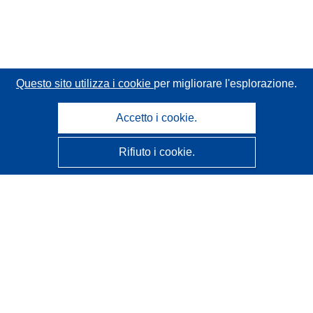
Questo sito utilizza i cookie
per migliorare l'esplorazione.
Accetto i cookie.
Rifiuto i cookie.
CORDIS - Risultati della ricerca dell’UE
Questo sito web è gestito dall'
Ufficio delle pubblicazioni
dell'Unione europea
Accessibilità
Classificazione semi-automatica dei progetti - Informativa
sulla spiegabilità