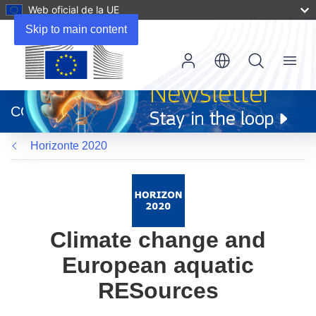
Web oficial de la UE
Skip to main content
Menu
(se
abrirá
CORDIS
en
una
Horizonte 2020
nueva
ventana)
Climate change and
European aquatic
RESources