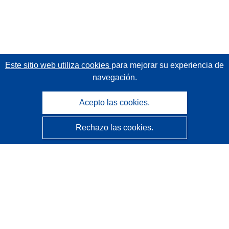
Este sitio web utiliza cookies
para mejorar su experiencia de
navegación.
Acepto las cookies.
Rechazo las cookies.
CORDIS - Resultados de investigaciones de la UE
La
Oficina de Publicaciones de la Unión Europea
gestiona este sitio web.
Accesibilidad