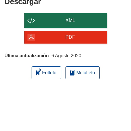
Descargar
Descargar
el
contenido
XML
de
la
PDF
página
Última actualización:
6 Agosto 2020
Folleto
Mi folleto