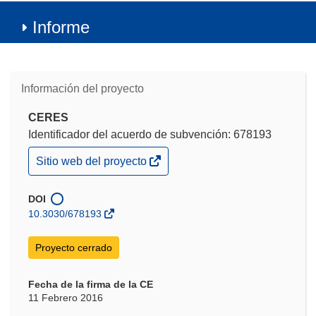
Informe
Información del proyecto
CERES
Identificador del acuerdo de subvención: 678193
(se
Sitio web del proyecto
abrirá
en
una
DOI
nueva
10.3030/678193
ventana)
Proyecto cerrado
Fecha de la firma de la CE
11 Febrero 2016