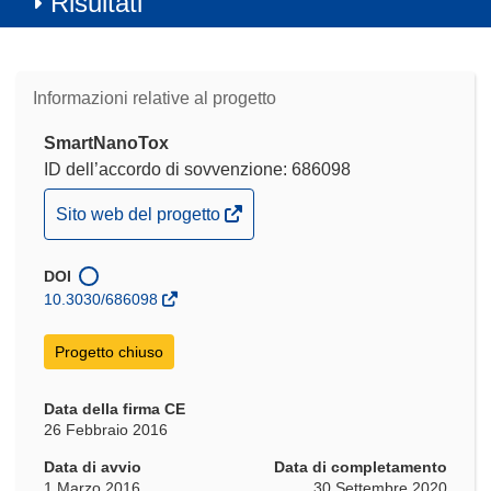
Risultati
Informazioni relative al progetto
SmartNanoTox
ID dell’accordo di sovvenzione: 686098
(si
Sito web del progetto
apre
in
DOI
una
10.3030/686098
nuova
finestra)
Progetto chiuso
Data della firma CE
26 Febbraio 2016
Data di avvio
Data di completamento
1 Marzo 2016
30 Settembre 2020