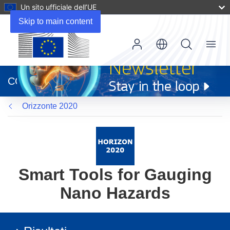
Un sito ufficiale dell’UE
Skip to main content
Menu
(si
apre
CORDIS
in
una
Orizzonte 2020
nuova
finestra)
Smart Tools for Gauging
Nano Hazards