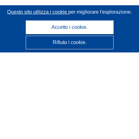
Questo sito utilizza i cookie
per migliorare l'esplorazione.
Accetto i cookie.
Rifiuto i cookie.
CORDIS - Risultati della ricerca dell’UE
Questo sito web è gestito dall'
Ufficio delle pubblicazioni
dell'Unione europea
Accessibilità
Classificazione semi-automatica dei progetti - Informativa
sulla spiegabilità
Contattaci