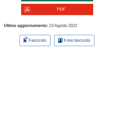
della
pagina
PDF
Ultimo aggiornamento:
23 Agosto 2022
Fascicolo
Il mio fascicolo