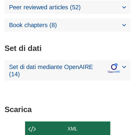
Peer reviewed articles (52)
Book chapters (8)
Set di dati
Set di dati mediante OpenAIRE
(14)
Scarica
Scarica
il
contenuto
XML