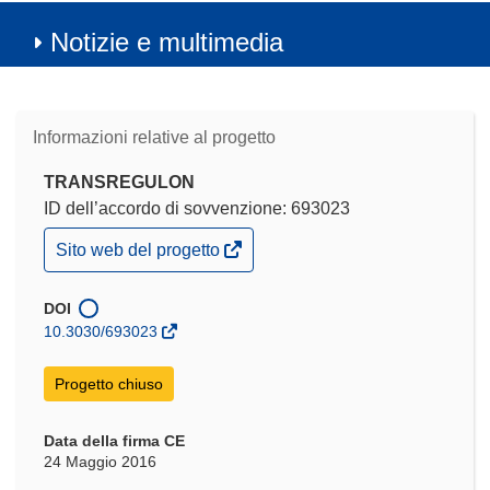
Notizie e multimedia
Informazioni relative al progetto
TRANSREGULON
ID dell’accordo di sovvenzione: 693023
(si
Sito web del progetto
apre
in
una
DOI
nuova
10.3030/693023
finestra)
Progetto chiuso
Data della firma CE
24 Maggio 2016