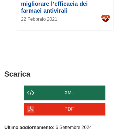
migliorare l’efficacia dei
farmaci antivirali
22 Febbraio 2021
Scarica
Scarica
il
contenuto
XML
della
pagina
PDF
Ultimo aggiornamento:
6 Settembre 2024