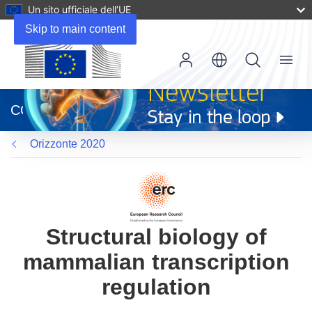
Un sito ufficiale dell’UE
Skip to main content
Menu
(si
apre
CORDIS
in
una
Orizzonte 2020
nuova
finestra)
Structural biology of
mammalian transcription
regulation