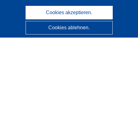
Cookies akzeptieren.
Cookies ablehnen.
CORDIS - Forschungsergebnisse der EU
Diese Website wird vom
Amt für Veröffentlichungen der
Europäischen Union
verwaltet.
Barrierefreiheit
Halbautomatische Projektklassifizierung - Hinweis zur
Erklärbarkeit
Kontakt
Wenden Sie sich an das Help Desk