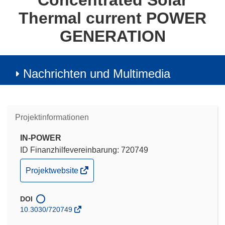
Concentrated Solar
Thermal current POWER
GENERATION
Nachrichten und Multimedia
Projektinformationen
IN-POWER
ID Finanzhilfevereinbarung: 720749
(öffnet
Projektwebsite
in
neuem
DOI
Fenster)
10.3030/720749