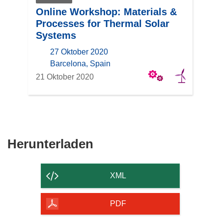
Online Workshop: Materials &
Processes for Thermal Solar
Systems
27 Oktober 2020
location
Barcelona, Spain
21 Oktober 2020
Den
Herunterladen
Inhalt
der
XML
Seite
herunterladen
PDF