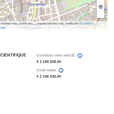
-
common.map_contrib [en], __maplab.common.map_credits [en]
EC-GISCO
,
 [en]
CIENTIFIQUE
Contributo netto dell'UE
€ 2 188 628,50
Costo totale
€ 2 246 536,00