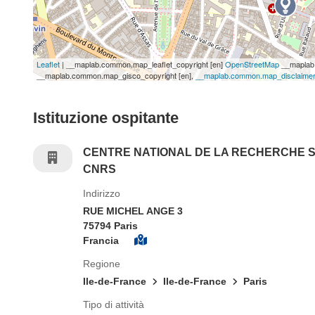
Leaflet
| __maplab.common.map_leaflet_copyright [en]
OpenStreetMap
__maplab.
__maplab.common.map_gisco_copyright [en],
__maplab.common.map_disclaimer
Istituzione ospitante
CENTRE NATIONAL DE LA RECHERCHE S
CNRS
Indirizzo
RUE MICHEL ANGE 3
75794 Paris
Francia
Regione
Ile-de-France
Ile-de-France
Paris
Tipo di attività