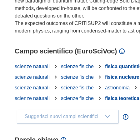
new paradigm of quantum matter. Cutting-edge Bold Di
methods, developed in-house, will be confronted to the 
debated questions on the other.
The expected outcomes of CRITISUP2 will constitute a maj
Campo scientifico (EuroSciVoc)
scienze naturali
scienze fisiche
fisica quantist
scienze naturali
scienze fisiche
fisica nucleare
scienze naturali
scienze fisiche
astronomia
scienze naturali
scienze fisiche
fisica teoretica
Suggerisci nuovi campi scientifici
Parole chiave