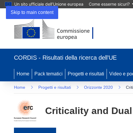
Un sito ufficiale dell’Unione europea
Come esserne sicuri?
Skip to main content
(si apre in una nuova finestra)
CORDIS - Risultati della ricerca dell’UE
Home
Pack tematici
Progetti e risultati
Video e po
Home
Progetti e risultati
Orizzonte 2020
Crit
Criticality and Dual