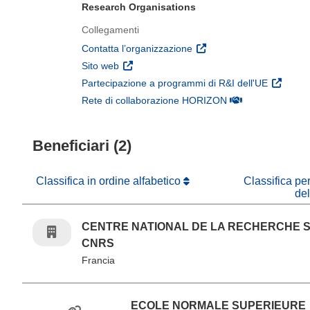
Research Organisations
Collegamenti
(si apre in una nuova fines
Contatta l’organizzazione
(si apre in una nuova finestra)
Sito web
(si apre 
Partecipazione a programmi di R&I dell'UE
(si apre in una nuo
Rete di collaborazione HORIZON
Beneficiari (2)
Classifica in ordine alfabetico
Classifica pe
de
CENTRE NATIONAL DE LA RECHERCHE S
CNRS
Francia
ECOLE NORMALE SUPERIEURE