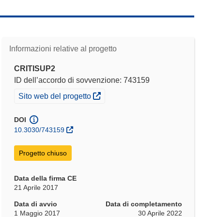
Informazioni relative al progetto
CRITISUP2
ID dell’accordo di sovvenzione: 743159
(si apre in una nuova finestra)
Sito web del progetto
DOI
10.3030/743159
Progetto chiuso
Data della firma CE
21 Aprile 2017
Data di avvio
Data di completamento
1 Maggio 2017
30 Aprile 2022