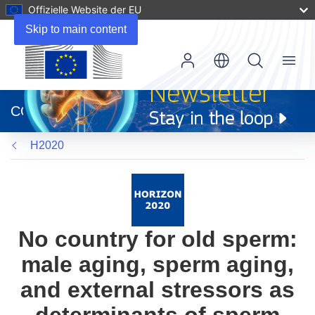
Offizielle Website der EU
Skip to main content
Menu
(öffnet
in
CORDIS
neuem
Fenster)
H2020
No country for old sperm:
male aging, sperm aging,
and external stressors as