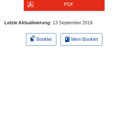
herunterladen
PDF
Letzte Aktualisierung:
13 September 2019
Booklet
Mein Booklet