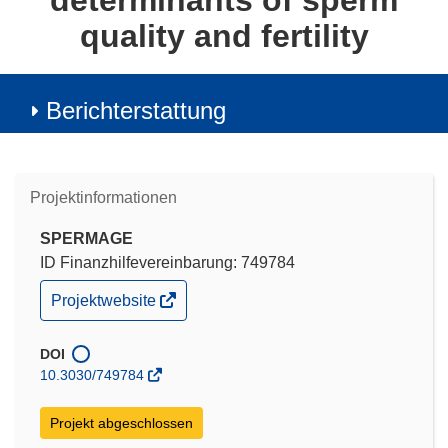
determinants of sperm
quality and fertility
Berichterstattung
Projektinformationen
SPERMAGE
ID Finanzhilfevereinbarung: 749784
(öffnet
Projektwebsite
in
neuem
Fenster)
DOI
10.3030/749784
Projekt abgeschlossen