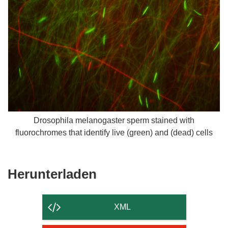
Drosophila melanogaster sperm stained with
fluorochromes that identify live (green) and (dead) cells
Den
Herunterladen
Inhalt
der
XML
Seite