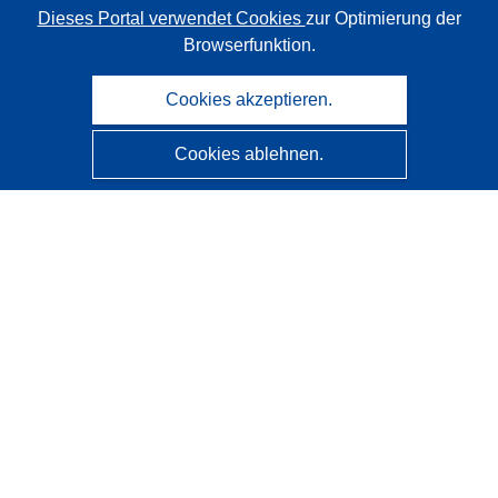
Dieses Portal verwendet Cookies
zur Optimierung der
Browserfunktion.
Cookies akzeptieren.
Cookies ablehnen.
CORDIS - Forschungsergebnisse der EU
Diese Website wird vom
Amt für Veröffentlichungen der
Europäischen Union
verwaltet.
Barrierefreiheit
Halbautomatische Projektklassifizierung - Hinweis zur
Erklärbarkeit
Kontakt