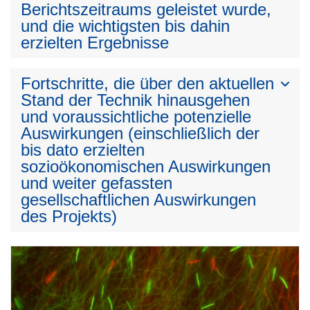
Berichtszeitraums geleistet wurde,
und die wichtigsten bis dahin
erzielten Ergebnisse
Fortschritte, die über den aktuellen
Stand der Technik hinausgehen
und voraussichtliche potenzielle
Auswirkungen (einschließlich der
bis dato erzielten
sozioökonomischen Auswirkungen
und weiter gefassten
gesellschaftlichen Auswirkungen
des Projekts)