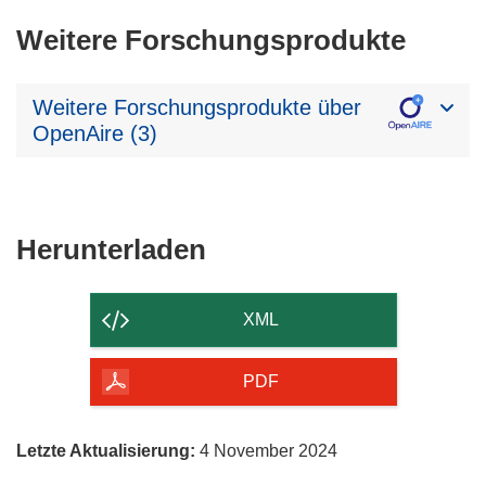
Weitere Forschungsprodukte
Weitere Forschungsprodukte über
OpenAire (3)
Den
Herunterladen
Inhalt
der
XML
Seite
herunterladen
PDF
Letzte Aktualisierung:
4 November 2024