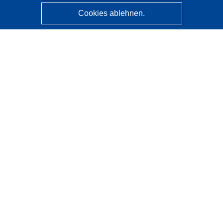
Cookies ablehnen.
CORDIS - Forschungsergebnisse der EU
Diese Website wird vom
Amt für Veröffentlichungen der
Europäischen Union
verwaltet.
Barrierefreiheit
Halbautomatische Projektklassifizierung - Hinweis zur
Erklärbarkeit
Kontakt
Wenden Sie sich an das Help Desk
Häufig gestellte Fragen
(mit Antworten)
Folgen Sie uns