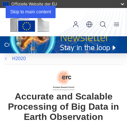
Offizielle Website der EU
Skip to main content
Menu
(öffnet
in
CORDIS
neuem
Fenster)
H2020
Accurate and Scalable
Processing of Big Data in
Earth Observation