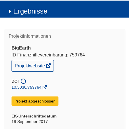
Ergebnisse
Projektinformationen
BigEarth
ID Finanzhilfevereinbarung: 759764
(öffnet
Projektwebsite
in
neuem
Fenster)
DOI
10.3030/759764
Projekt abgeschlossen
EK-Unterschriftsdatum
19 September 2017