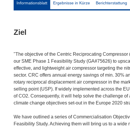
Informationsblatt
Ergebnisse in Kürze
Berichterstattung
Ziel
"The objective of the Centric Reciprocating Compressor (
our SME Phase 1 Feasibility Study (GA#75626) to upscale,
effective, and lightweight air compressor targeting the n
sector. CRC offers annual energy savings of min. 30% an
rotary reciprocal displacement air compressor in the mar
selling point (USP). If widely implemented across the 
of CO2. Consequently, it will help solve the challenge of 
climate change objectives set-out in the Europe 2020 str
We have outlined a series of Commercialisation Objectiv
Feasibility Study. Achieving them will bring us to a wid