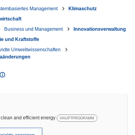
stembasiertes Management
Klimaschutz
wirtschaft
Business und Management
Innovationsverwaltung
e und Kraftstoffe
andte Umweltwissenschaften
maänderungen
ean and efficient energy
HAUPTPROGRAMM