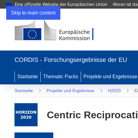
Eine offizielle Website der Europäischen Union
Woran ist d
Skip to main content
(öffnet in neuem Fenster)
CORDIS - Forschungsergebnisse der EU
Startseite
Thematic Packs
Projekte und Ergebnisse
Startseite
Projekte und Ergebnisse
H2020
C
Centric Reciproca