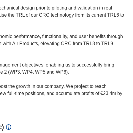
anical design prior to piloting and validation in real
 raise the TRL of our CRC technology from its current TRL6 to
onomic performance, functionality, and user benefits through
ation with Air Products, elevating CRC from TRL8 to TRL9
agement objectives, enabling us to successfully bring
hase 2 (WP3, WP4, WP5 and WP6).
oost the growth in our company. We project to reach
w full-time positions, and accumulate profits of €23.4m by
c)