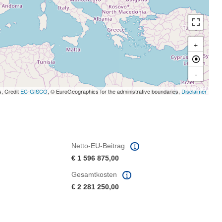
+
-
s, Credit
EC-GISCO
, © EuroGeographics for the administrative boundaries,
Disclaimer
Netto-EU-Beitrag
€ 1 596 875,00
Gesamtkosten
€ 2 281 250,00