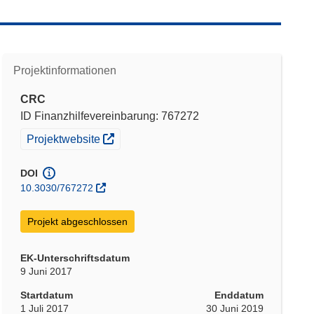
Projektinformationen
CRC
ID Finanzhilfevereinbarung: 767272
(öffnet in neuem Fenster)
Projektwebsite
DOI
10.3030/767272
Projekt abgeschlossen
EK-Unterschriftsdatum
9 Juni 2017
Startdatum
Enddatum
1 Juli 2017
30 Juni 2019