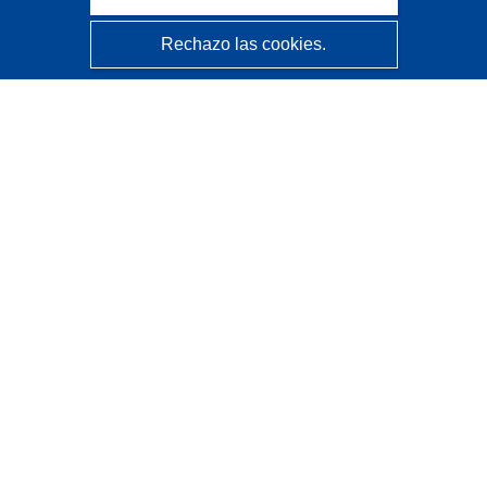
Rechazo las cookies.
CORDIS - Resultados de investigaciones de la UE
La
Oficina de Publicaciones de la Unión Europea
gestiona este sitio web.
Accesibilidad
Clasificación semiautomática de proyectos - Declaración
de explicabilidad
Póngase en contacto
Contacto con Help Desk
Preguntas más frecuentes
(y sus respuestas)