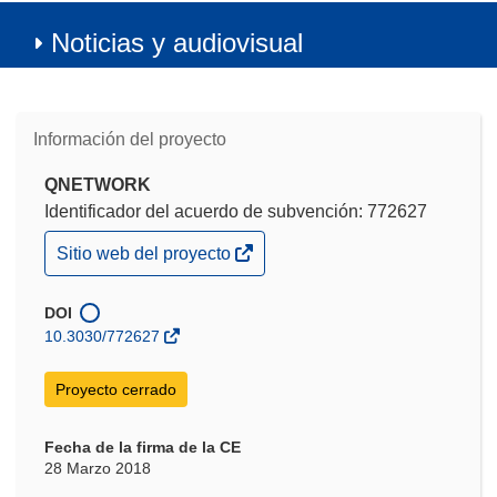
Noticias y audiovisual
Información del proyecto
QNETWORK
Identificador del acuerdo de subvención: 772627
(se
Sitio web del proyecto
abrirá
en
una
DOI
nueva
10.3030/772627
ventana)
Proyecto cerrado
Fecha de la firma de la CE
28 Marzo 2018