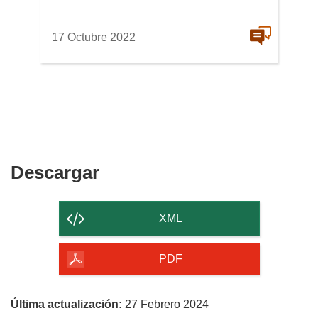
17 Octubre 2022
Descargar
Descargar
el
contenido
XML
de
la
PDF
página
Última actualización:
27 Febrero 2024