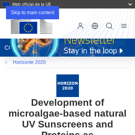
Web oficial de la UE
Skip to main content
Menu
(se
abrirá
CORDIS
en
una
Horizonte 2020
nueva
ventana)
Development of
microalgae-based natural
UV Sunscreens and