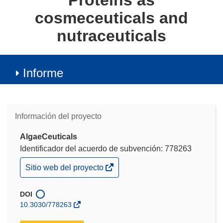
Proteins as
cosmeceuticals and
nutraceuticals
Informe
Información del proyecto
AlgaeCeuticals
Identificador del acuerdo de subvención: 778263
(se
Sitio web del proyecto
abrirá
en
una
DOI
nueva
10.3030/778263
ventana)