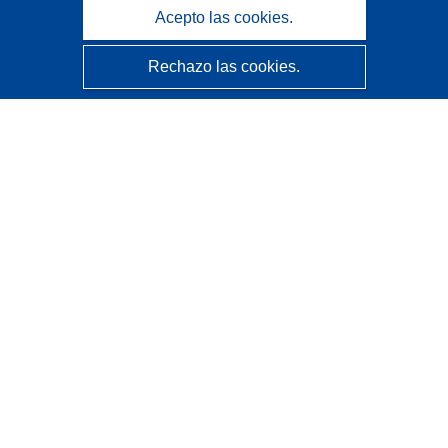
Acepto las cookies.
Rechazo las cookies.
CORDIS - Resultados de investigaciones de la UE
La
Oficina de Publicaciones de la Unión Europea
gestiona este sitio web.
Accesibilidad
Clasificación semiautomática de proyectos - Declaración
de explicabilidad
Póngase en contacto
Contacto con Help Desk
Preguntas más frecuentes
(y sus respuestas)