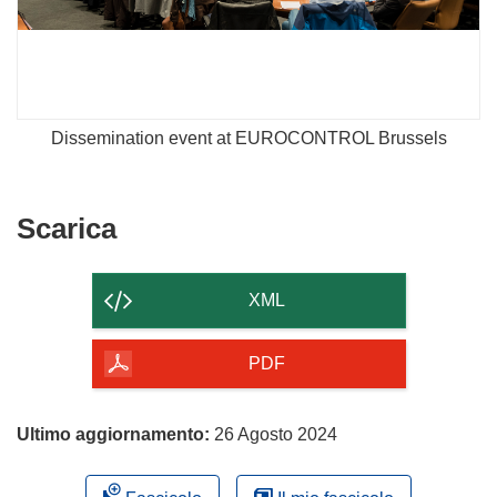
Dissemination event at EUROCONTROL Brussels
Scarica
Scarica
il
contenuto
XML
della
pagina
PDF
Ultimo aggiornamento:
26 Agosto 2024