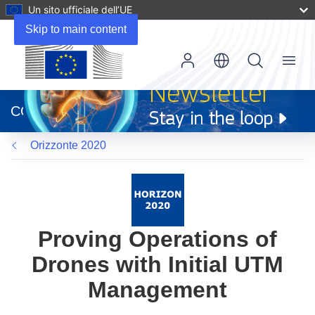
Un sito ufficiale dell’UE
Skip to main content
Menu
(si
apre
CORDIS
in
una
Orizzonte 2020
nuova
finestra)
Proving Operations of
Drones with Initial UTM
Management