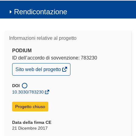
Rendicontazione
Informazioni relative al progetto
PODIUM
ID dell’accordo di sovvenzione: 783230
(si
Sito web del progetto
apre
in
una
DOI
nuova
10.3030/783230
finestra)
Progetto chiuso
Data della firma CE
21 Dicembre 2017