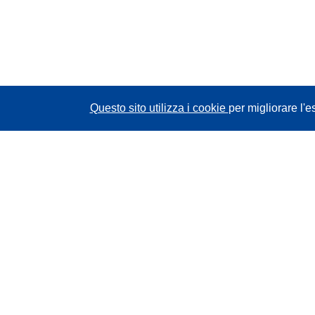
Questo sito utilizza i cookie
per migliorare l'e
CORDIS - Risultati della ricerca dell’UE
Questo sito web è gestito dall'
Ufficio delle
pubblicazioni dell'Unione europea
Accessibilità
Classificazione semi-automatica dei progetti -