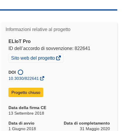
Informazioni relative al progetto
ELIoT Pro
ID dell’accordo di sovvenzione: 822641
(si
Sito web del progetto
apre
in
DOI
una
10.3030/822641
nuova
finestra)
Progetto chiuso
Data della firma CE
13 Settembre 2018
Data di avvio
Data di completamento
1 Giugno 2018
31 Maggio 2020