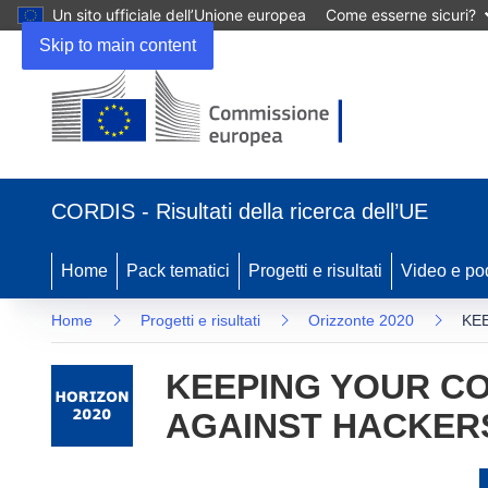
Un sito ufficiale dell’Unione europea
Come esserne sicuri?
Skip to main content
(si
apre
CORDIS - Risultati della ricerca dell’UE
in
una
nuova
Home
Pack tematici
Progetti e risultati
Video e po
finestra)
Home
Progetti e risultati
Orizzonte 2020
KE
KEEPING YOUR C
AGAINST HACKER