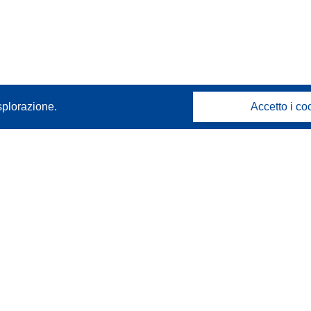
splorazione.
Accetto i co
Contattaci
Contatta il nostro Help Desk
FAQ: domande frequenti
(e relative risposte)
Seguici