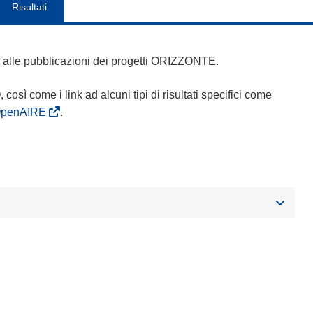
Risultati
 e alle pubblicazioni dei progetti ORIZZONTE.
Q, così come i link ad alcuni tipi di risultati specifici come
OpenAIRE
.