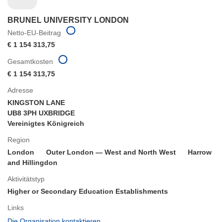
BRUNEL UNIVERSITY LONDON
Netto-EU-Beitrag
€ 1 154 313,75
Gesamtkosten
€ 1 154 313,75
Adresse
KINGSTON LANE
UB8 3PH UXBRIDGE
Vereinigtes Königreich
Region
London
Outer London — West and North West
Harrow
and Hillingdon
Aktivitätstyp
Higher or Secondary Education Establishments
Links
(öffnet
Die Organisation kontaktieren