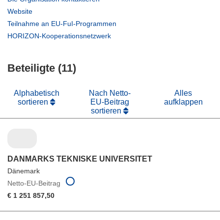
in
(öffnet
Website
neuem
in
(öffnet
Teilnahme an EU-FuI-Programmen
Fenster)
neuem
in
(öffnet
HORIZON-Kooperationsnetzwerk
Fenster)
neuem
in
Fenster)
neuem
Beteiligte (11)
Fenster)
Alphabetisch
Nach Netto-
Alles
sortieren
EU-Beitrag
aufklappen
sortieren
DANMARKS TEKNISKE UNIVERSITET
Dänemark
Netto-EU-Beitrag
€ 1 251 857,50