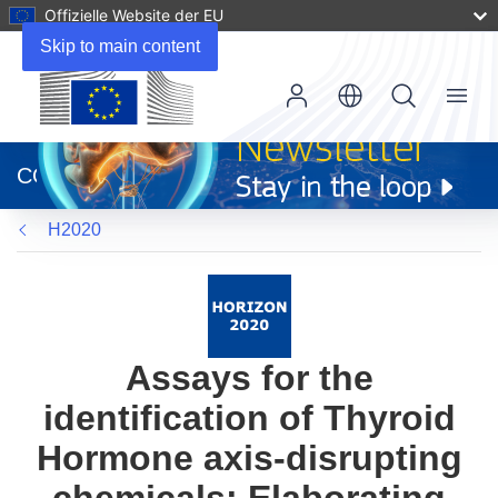
Offizielle Website der EU
Skip to main content
Menu
(öffnet
in
CORDIS
neuem
Fenster)
H2020
Assays for the
identification of Thyroid
Hormone axis-disrupting