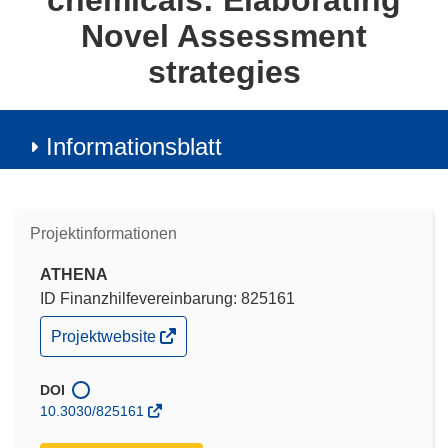
chemicals: Elaborating
Novel Assessment
strategies
Informationsblatt
Projektinformationen
ATHENA
ID Finanzhilfevereinbarung: 825161
(öffnet
Projektwebsite
in
neuem
Fenster)
DOI
10.3030/825161