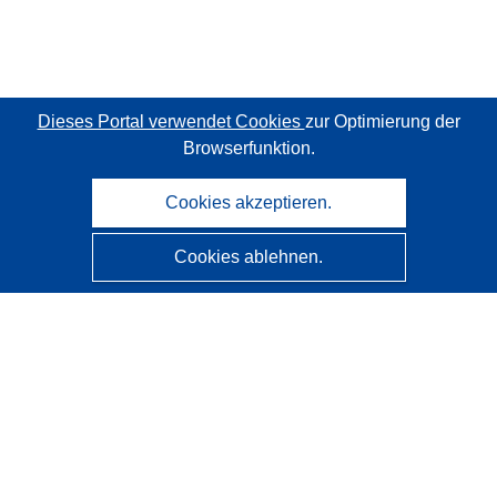
Dieses Portal verwendet Cookies
zur Optimierung der
Browserfunktion.
Cookies akzeptieren.
Cookies ablehnen.
CORDIS - Forschungsergebnisse der EU
Diese Website wird vom
Amt für Veröffentlichungen der
Europäischen Union
verwaltet.
Barrierefreiheit
Halbautomatische Projektklassifizierung - Hinweis zur