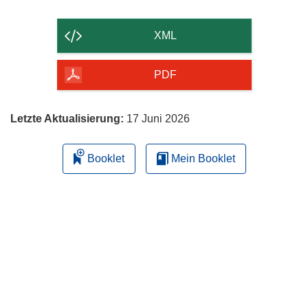
Inhalt
der
XML
Seite
herunterladen
PDF
Letzte Aktualisierung:
17 Juni 2026
Booklet
Mein Booklet