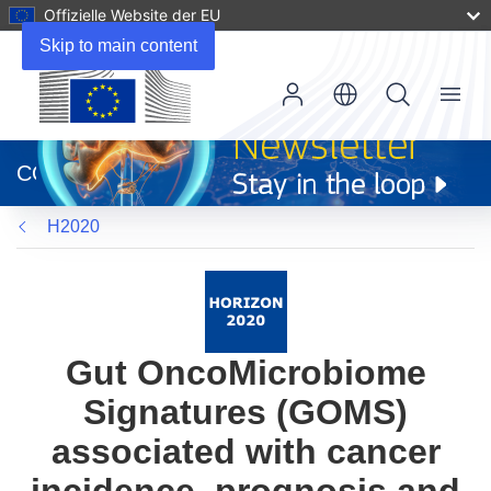
Offizielle Website der EU
Skip to main content
Menu
(öffnet
in
CORDIS
neuem
Fenster)
H2020
Gut OncoMicrobiome
Signatures (GOMS)
associated with cancer