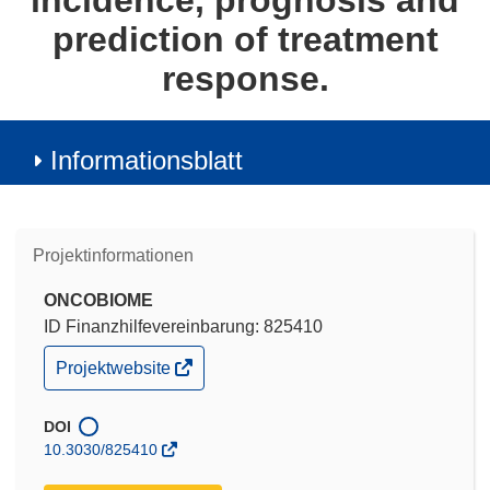
incidence, prognosis and
prediction of treatment
response.
Informationsblatt
Projektinformationen
ONCOBIOME
ID Finanzhilfevereinbarung: 825410
(öffnet
Projektwebsite
in
neuem
Fenster)
DOI
10.3030/825410