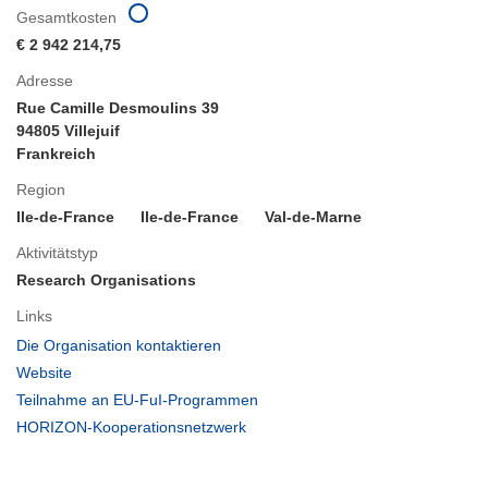
Gesamtkosten
€ 2 942 214,75
Adresse
Rue Camille Desmoulins 39
94805 Villejuif
Frankreich
Region
Ile-de-France
Ile-de-France
Val-de-Marne
Aktivitätstyp
Research Organisations
Links
(öffnet
Die Organisation kontaktieren
in
(öffnet
Website
neuem
in
(öffnet
Teilnahme an EU-FuI-Programmen
Fenster)
neuem
in
(öffnet
HORIZON-Kooperationsnetzwerk
Fenster)
neuem
in
Fenster)
neuem