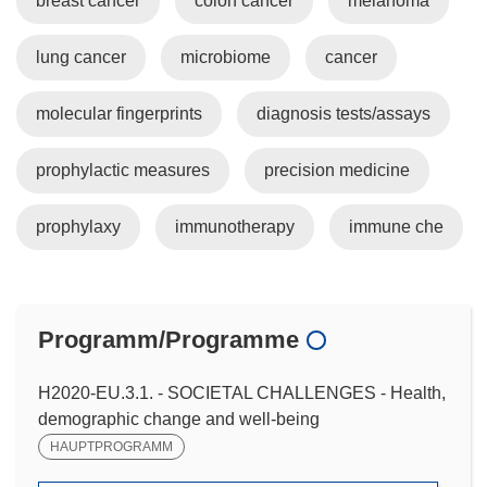
breast cancer
colon cancer
melanoma
lung cancer
microbiome
cancer
molecular fingerprints
diagnosis tests/assays
prophylactic measures
precision medicine
prophylaxy
immunotherapy
immune che
Programm/Programme
H2020-EU.3.1. - SOCIETAL CHALLENGES - Health,
demographic change and well-being
HAUPTPROGRAMM