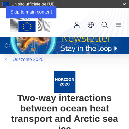
Un sito ufficiale dell’UE
Skip to main content
Menu
(si
apre
CORDIS
in
una
Orizzonte 2020
nuova
finestra)
Two-way interactions
between ocean heat
transport and Arctic sea