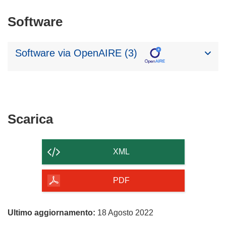
Software
Software via OpenAIRE (3)
Scarica
Scarica
il
contenuto
XML
della
pagina
PDF
Ultimo aggiornamento:
18 Agosto 2022