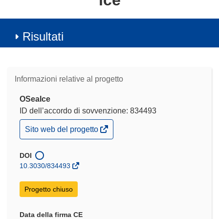
ice
Risultati
Informazioni relative al progetto
OSeaIce
ID dell’accordo di sovvenzione: 834493
(si
Sito web del progetto
apre
in
una
DOI
nuova
10.3030/834493
finestra)
Progetto chiuso
Data della firma CE