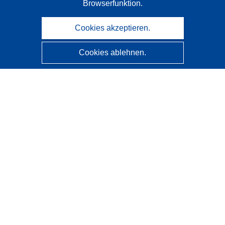
Browserfunktion.
Cookies akzeptieren.
Cookies ablehnen.
CORDIS - Forschungsergebnisse der EU
Diese Website wird vom
Amt für Veröffentlichungen der
Europäischen Union
verwaltet.
Barrierefreiheit
Halbautomatische Projektklassifizierung - Hinweis zur
Erklärbarkeit
Kontakt
Wenden Sie sich an das Help Desk