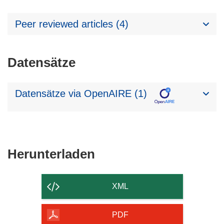
Peer reviewed articles (4)
Datensätze
Datensätze via OpenAIRE (1)
Den
Herunterladen
Inhalt
der
XML
Seite
herunterladen
PDF