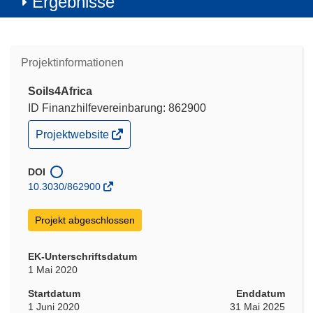
Ergebnisse
Projektinformationen
Soils4Africa
ID Finanzhilfevereinbarung: 862900
(öffnet
Projektwebsite
in
neuem
Fenster)
DOI
10.3030/862900
Projekt abgeschlossen
EK-Unterschriftsdatum
1 Mai 2020
Startdatum
Enddatum
1 Juni 2020
31 Mai 2025