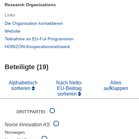
Research Organisations
Links
(öffnet
Die Organisation kontaktieren
in
(öffnet
Website
neuem
in
(öffnet
Teilnahme an EU-FuI-Programmen
Fenster)
neuem
in
(öffnet
HORIZON-Kooperationsnetzwerk
Fenster)
neuem
in
Fenster)
neuem
Beteiligte (19)
Fenster)
Alphabetisch
Nach Netto-
Alles
sortieren
EU-Beitrag
aufklappen
sortieren
DRITTPARTEI
Norce Innovation AS
Norwegen