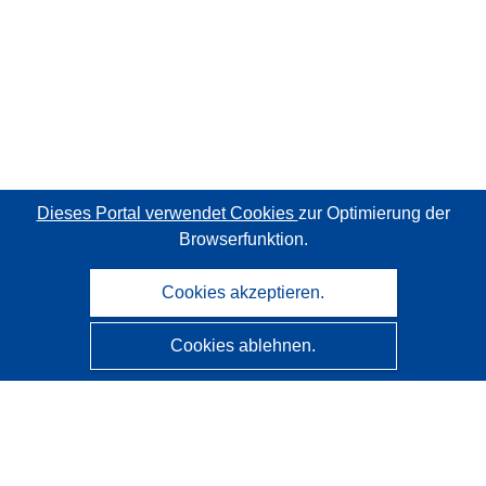
Dieses Portal verwendet Cookies
zur Optimierung der
Browserfunktion.
Cookies akzeptieren.
Cookies ablehnen.
CORDIS - Forschungsergebnisse der EU
Diese Website wird vom
Amt für Veröffentlichungen der
Europäischen Union
verwaltet.