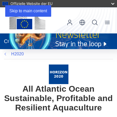
Offizielle Website der EU
Skip to main content
Menu
(öffnet
in
CORDIS
neuem
Fenster)
H2020
All Atlantic Ocean
Sustainable, Profitable and
Resilient Aquaculture