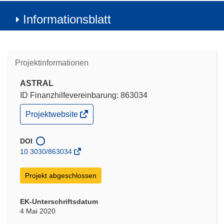
Informationsblatt
Projektinformationen
ASTRAL
ID Finanzhilfevereinbarung: 863034
(öffnet
Projektwebsite
in
neuem
Fenster)
DOI
10.3030/863034
Projekt abgeschlossen
EK-Unterschriftsdatum
4 Mai 2020