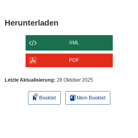
Den
Herunterladen
Inhalt
der
XML
Seite
herunterladen
PDF
Letzte Aktualisierung:
28 Oktober 2025
Booklet
Mein Booklet