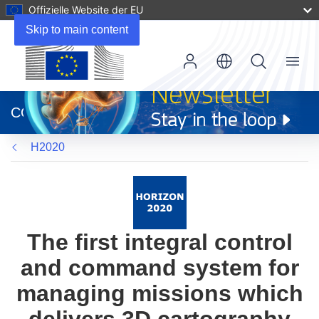
Offizielle Website der EU
Skip to main content
Menu
(öffnet
in
CORDIS
neuem
Fenster)
H2020
The first integral control
and command system for
managing missions which