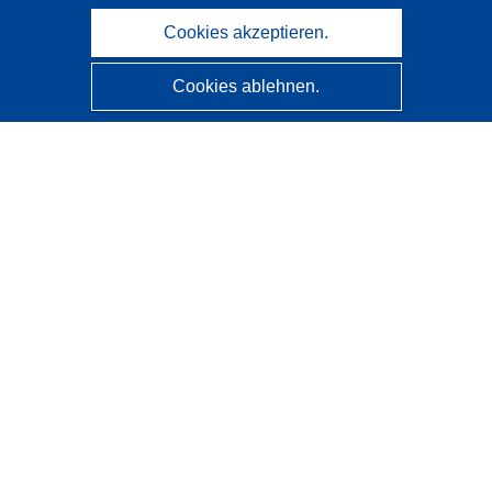
Cookies akzeptieren.
Cookies ablehnen.
CORDIS - Forschungsergebnisse der EU
Diese Website wird vom
Amt für Veröffentlichungen der
Europäischen Union
verwaltet.
Barrierefreiheit
Halbautomatische Projektklassifizierung - Hinweis zur
Erklärbarkeit
Kontakt
Wenden Sie sich an das Help Desk
Häufig gestellte Fragen
(mit Antworten)