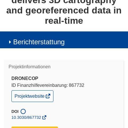
delivers 3D cartography
and georeferenced data in
real-time
Berichterstattung
Projektinformationen
DRONECOP
ID Finanzhilfevereinbarung: 867732
(öffnet
Projektwebsite
in
neuem
Fenster)
DOI
10.3030/867732