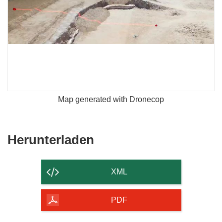
Map generated with Dronecop
Den
Herunterladen
Inhalt
der
XML
Seite
herunterladen
PDF